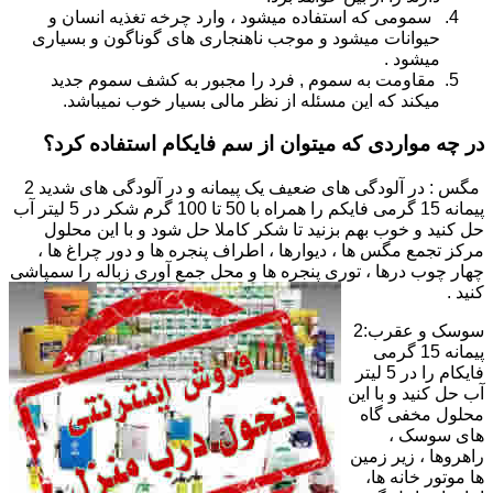
سمومی که استفاده میشود ، وارد چرخه تغذیه انسان و
حیوانات میشود و موجب ناهنجاری های گوناگون و بسیاری
میشود .
مقاومت به سموم , فرد را مجبور به کشف سموم جدید
میکند که این مسئله از نظر مالی بسیار خوب نمیباشد.
در چه مواردی که میتوان از سم فایکام استفاده کرد؟
مگس : در آلودگی های ضعیف یک پیمانه و در آلودگی های شدید 2
پیمانه 15 گرمی فایکم را همراه با 50 تا 100 گرم شکر در 5 لیتر آب
حل کنید و خوب بهم بزنید تا شکر کاملا حل شود و با این محلول
مرکز تجمع مگس ها ، دیوارها ، اطراف پنجره ها و دور چراغ ها ،
چهار چوب درها ، توری پنجره ها و محل جمع آوری زباله را سمپاشی
کنید .
سوسک و عقرب:2
پیمانه 15 گرمی
فایکام را در 5 لیتر
آب حل کنید و با این
محلول مخفی گاه
های سوسک ،
راهروها ، زیر زمین
ها موتور خانه ها،