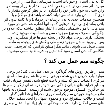
کل به بدن انسان و حیوانات آسیب میرساند ، سلامتی را از بین
میبرد . اثر سم می تواند موضعی باشد و یا بعد از عبور از پوست و
وارد شدن به خون تاثیر خود را بگذارد . با در نظر گرفتن مقدار یا
دزی که به بدن وارد شده می تواند کشنده باشد (دز مهلک) و یا
همچنین صدمات جدی به بدن برساند (دز درمان) و یا کاملا بدون اثر
باقی بماند (دز بی اثر) . دزهایی که به انها اشاره شد حتی در مورد
سم هایی با مواد شیمیایی یکسان اعتبار مطلق نداشته بلکه علاوه بر
چگونگی مصرف به نوع موجود ، سن و حساسیت موجود زنده
بستگی دارند . برخی مواد کلا در دسته سم ها قرار نمیگیرند ، ولی
پس از ورود به بدن موجود زنده طی واکنش های پیچیده به ماده
سمی تبدیل می شوند ، مانند هگزامتیلن تترامین که غیرسمی است
هنگامی که بدن انسان نفوذ کند تبدیل به فرمالدئید سمی میشود .
چگونه سم عمل می کند ؟
سم از طریق روش های گوناگون در بدن عمل می کند ؛ در برخی
موارد وارد جریان خون شده ، برخی از سم ها هم روی سلسله ی
مرکزی اعصاب تاثیر گذاشته و باعث قطع شدن تنفس ضربان قلب
و سایر فرایند های حیاتی زندگی می شود , درسته ای دیگر از سم ها
نیز جاگزین اکیسژن موجود درخون شده از رسیدن اکسیژن به بافتها
مانع میشوند خوردن سم یکراست روی مجراهای غذا تاثیر گذار
است و حالات استفراغ، درد و معمولا اسهال را ایجاد میکند. حلال
های سمی امکان دارد باعث سوختگی بسیار زیاد لبها ، دهان و مری