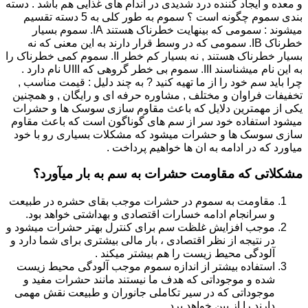
و معده و ایجاد کننده درد شدیدی در اندام های غذایی هم باشد . دسته
بندی سموم چگونه است ؟ سموم به طور کلی به 5 دسته تقسیم
میشوند : سمومی که بینهایت خطرناک هستند IA. سموم بسیار
خطرناک IB. سمومی که در وسط قرار دارند به این معنی که نه
بسیار خطرناک هستند , نه بسیار کم خطر II. سموم کمی خطرناک را
به این نام میشناسند III. سموم بی خطر گروهی که UIII نام دارد .
چرا باید سم خود را از ما تهیه کنید ? به چند دلیل : قیمت مناسب ,
تخفیفات فراوان و مختلف , مشاوره حرفه ای و رایگان , و همچنین
یکی از مهمترین دلایل که باعث مقاوم سازی سوسک ها و حشرات
میشود استفاده خود سر از سم های گوناگون است که باعث مقاوم
سازی سوسک ها و حشرات میشود که مشکلات بسیاری رو با خود
میاورد که در ادامه به ان ها خواهیم پرداخت .
مشکلاتی که مقاومت حشرات به سم به بار میآورد؟
مقاومت به سموم در حشرات موجب بقای حشره در طبیعت
و سرانجام ادامه خسارات اقتصادی و بهداشتی خواهد بود.
موجب افزایش غلظت سم برای کنترل بهتر حشرات میشود و
در نتیجه از نظر اقتصادی ، بار مالی بیشتری برای شما دارد و
آلودگی محیط زیست را هم بیشتر میکند .
استفاده بیشتر از اندازه سموم موجب آلودگی محیط زیست
شده و موجوداتی که هدف ما نیستند مانند حشرات مفید و
موجوداتی که در سیر تکاملی جانوران و طبیعت نقش مهمی
دارند را از بین خواهد برد.