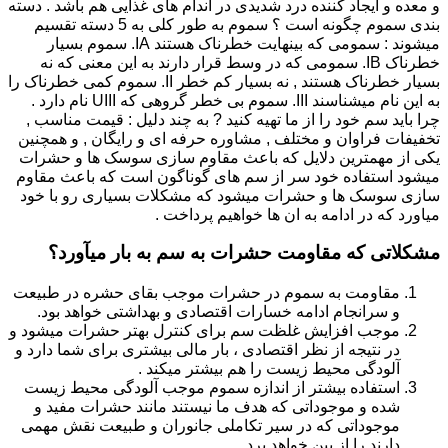
و معده و ایجاد کننده درد شدیدی در اندام های غذایی هم باشد . دسته
بندی سموم چگونه است ؟ سموم به طور کلی به 5 دسته تقسیم
میشوند : سمومی که بینهایت خطرناک هستند IA. سموم بسیار
خطرناک IB. سمومی که در وسط قرار دارند به این معنی که نه
بسیار خطرناک هستند , نه بسیار کم خطر II. سموم کمی خطرناک را
به این نام میشناسند III. سموم بی خطر گروهی که UIII نام دارد .
چرا باید سم خود را از ما تهیه کنید ? به چند دلیل : قیمت مناسب ,
تخفیفات فراوان و مختلف , مشاوره حرفه ای و رایگان , و همچنین
یکی از مهمترین دلایل که باعث مقاوم سازی سوسک ها و حشرات
میشود استفاده خود سر از سم های گوناگون است که باعث مقاوم
سازی سوسک ها و حشرات میشود که مشکلات بسیاری رو با خود
میاورد که در ادامه به ان ها خواهیم پرداخت .
مشکلاتی که مقاومت حشرات به سم به بار میآورد؟
مقاومت به سموم در حشرات موجب بقای حشره در طبیعت
و سرانجام ادامه خسارات اقتصادی و بهداشتی خواهد بود.
موجب افزایش غلظت سم برای کنترل بهتر حشرات میشود و
در نتیجه از نظر اقتصادی ، بار مالی بیشتری برای شما دارد و
آلودگی محیط زیست را هم بیشتر میکند .
استفاده بیشتر از اندازه سموم موجب آلودگی محیط زیست
شده و موجوداتی که هدف ما نیستند مانند حشرات مفید و
موجوداتی که در سیر تکاملی جانوران و طبیعت نقش مهمی
دارند را از بین خواهد برد.