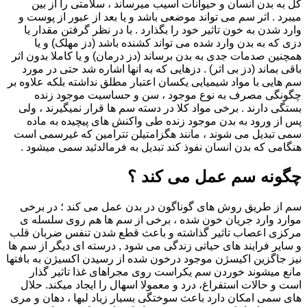
کل به بدن انسان و حیوانات آسیب میرساند ، سلامتی را از بین
میبرد . اثر سم می تواند موضعی باشد و یا بعد از عبور از پوست و
وارد شدن به خون تاثیر خود را بگذارد . با در نظر گرفتن مقدار یا
دزی که به بدن وارد شده می تواند کشنده باشد (دز مهلک) و یا
همچنین صدمات جدی به بدن برساند (دز درمان) و یا کاملا بدون اثر
باقی بماند (دز بی اثر) . دزهایی که به انها اشاره شد حتی در مورد
سم هایی با مواد شیمیایی یکسان اعتبار مطلق نداشته بلکه علاوه بر
چگونگی مصرف به نوع موجود ، سن و حساسیت موجود زنده
بستگی دارند . برخی مواد کلا در دسته سم ها قرار نمیگیرند ، ولی
پس از ورود به بدن موجود زنده طی واکنش های پیچیده به ماده
سمی تبدیل می شوند ، مانند هگزامتیلن تترامین که غیرسمی است
هنگامی که بدن انسان نفوذ کند تبدیل به فرمالدئید سمی میشود .
چگونه سم عمل می کند ؟
سم از طریق روش های گوناگون در بدن عمل می کند ؛ در برخی
موارد وارد جریان خون شده ، برخی از سم ها هم روی سلسله ی
مرکزی اعصاب تاثیر گذاشته و باعث قطع شدن تنفس ضربان قلب
و سایر فرایند های حیاتی زندگی می شود , درسته ای دیگر از سم ها
نیز جاگزین اکیسژن موجود درخون شده از رسیدن اکسیژن به بافتها
مانع میشوند خوردن سم یکراست روی مجراهای غذا تاثیر گذار
است و حالات استفراغ، درد و معمولا اسهال را ایجاد میکند. حلال
های سمی امکان دارد باعث سوختگی بسیار زیاد لبها ، دهان و مری