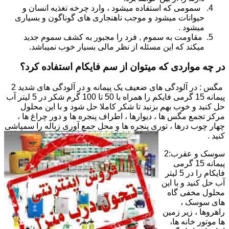
سمومی که استفاده میشود ، وارد چرخه تغذیه انسان و
حیوانات میشود و موجب ناهنجاری های گوناگون و بسیاری
میشود .
مقاومت به سموم , فرد را مجبور به کشف سموم جدید
میکند که این مسئله از نظر مالی بسیار خوب نمیباشد.
در چه مواردی که میتوان از سم فایکام استفاده کرد؟
مگس : در آلودگی های ضعیف یک پیمانه و در آلودگی های شدید 2
پیمانه 15 گرمی فایکم را همراه با 50 تا 100 گرم شکر در 5 لیتر آب
حل کنید و خوب بهم بزنید تا شکر کاملا حل شود و با این محلول
مرکز تجمع مگس ها ، دیوارها ، اطراف پنجره ها و دور چراغ ها ،
چهار چوب درها ، توری پنجره ها و محل جمع آوری زباله را سمپاشی
کنید .
سوسک و عقرب:2
پیمانه 15 گرمی
فایکام را در 5 لیتر
آب حل کنید و با این
محلول مخفی گاه
های سوسک ،
راهروها ، زیر زمین
ها موتور خانه ها،