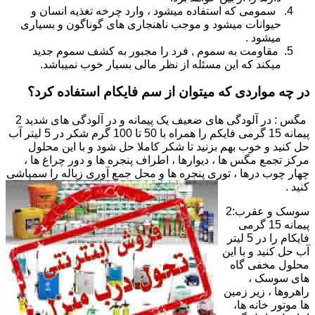
سمومی که استفاده میشود ، وارد چرخه تغذیه انسان و
حیوانات میشود و موجب ناهنجاری های گوناگون و بسیاری
میشود .
مقاومت به سموم , فرد را مجبور به کشف سموم جدید
میکند که این مسئله از نظر مالی بسیار خوب نمیباشد.
در چه مواردی که میتوان از سم فایکام استفاده کرد؟
مگس : در آلودگی های ضعیف یک پیمانه و در آلودگی های شدید 2
پیمانه 15 گرمی فایکم را همراه با 50 تا 100 گرم شکر در 5 لیتر آب
حل کنید و خوب بهم بزنید تا شکر کاملا حل شود و با این محلول
مرکز تجمع مگس ها ، دیوارها ، اطراف پنجره ها و دور چراغ ها ،
چهار چوب درها ، توری پنجره ها و محل جمع آوری زباله را سمپاشی
کنید .
سوسک و عقرب:2
پیمانه 15 گرمی
فایکام را در 5 لیتر
آب حل کنید و با این
محلول مخفی گاه
های سوسک ،
راهروها ، زیر زمین
ها موتور خانه ها،