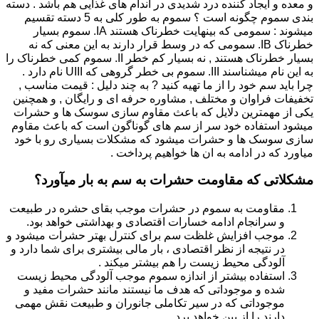
و معده و ایجاد کننده درد شدیدی در اندام های غذایی هم باشد . دسته
بندی سموم چگونه است ؟ سموم به طور کلی به 5 دسته تقسیم
میشوند : سمومی که بینهایت خطرناک هستند IA. سموم بسیار
خطرناک IB. سمومی که در وسط قرار دارند به این معنی که نه
بسیار خطرناک هستند , نه بسیار کم خطر II. سموم کمی خطرناک را
به این نام میشناسند III. سموم بی خطر گروهی که UIII نام دارد .
چرا باید سم خود را از ما تهیه کنید ? به چند دلیل : قیمت مناسب ,
تخفیفات فراوان و مختلف , مشاوره حرفه ای و رایگان , و همچنین
یکی از مهمترین دلایل که باعث مقاوم سازی سوسک ها و حشرات
میشود استفاده خود سر از سم های گوناگون است که باعث مقاوم
سازی سوسک ها و حشرات میشود که مشکلات بسیاری رو با خود
میاورد که در ادامه به ان ها خواهیم پرداخت .
مشکلاتی که مقاومت حشرات به سم به بار میآورد؟
مقاومت به سموم در حشرات موجب بقای حشره در طبیعت
و سرانجام ادامه خسارات اقتصادی و بهداشتی خواهد بود.
موجب افزایش غلظت سم برای کنترل بهتر حشرات میشود و
در نتیجه از نظر اقتصادی ، بار مالی بیشتری برای شما دارد و
آلودگی محیط زیست را هم بیشتر میکند .
استفاده بیشتر از اندازه سموم موجب آلودگی محیط زیست
شده و موجوداتی که هدف ما نیستند مانند حشرات مفید و
موجوداتی که در سیر تکاملی جانوران و طبیعت نقش مهمی
دارند را از بین خواهد برد.