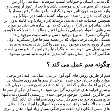
کل به بدن انسان و حیوانات آسیب میرساند ، سلامتی را از بین
میبرد . اثر سم می تواند موضعی باشد و یا بعد از عبور از پوست و
وارد شدن به خون تاثیر خود را بگذارد . با در نظر گرفتن مقدار یا
دزی که به بدن وارد شده می تواند کشنده باشد (دز مهلک) و یا
همچنین صدمات جدی به بدن برساند (دز درمان) و یا کاملا بدون اثر
باقی بماند (دز بی اثر) . دزهایی که به انها اشاره شد حتی در مورد
سم هایی با مواد شیمیایی یکسان اعتبار مطلق نداشته بلکه علاوه بر
چگونگی مصرف به نوع موجود ، سن و حساسیت موجود زنده
بستگی دارند . برخی مواد کلا در دسته سم ها قرار نمیگیرند ، ولی
پس از ورود به بدن موجود زنده طی واکنش های پیچیده به ماده
سمی تبدیل می شوند ، مانند هگزامتیلن تترامین که غیرسمی است
هنگامی که بدن انسان نفوذ کند تبدیل به فرمالدئید سمی میشود .
چگونه سم عمل می کند ؟
سم از طریق روش های گوناگون در بدن عمل می کند ؛ در برخی
موارد وارد جریان خون شده ، برخی از سم ها هم روی سلسله ی
مرکزی اعصاب تاثیر گذاشته و باعث قطع شدن تنفس ضربان قلب
و سایر فرایند های حیاتی زندگی می شود , درسته ای دیگر از سم ها
نیز جاگزین اکیسژن موجود درخون شده از رسیدن اکسیژن به بافتها
مانع میشوند خوردن سم یکراست روی مجراهای غذا تاثیر گذار
است و حالات استفراغ، درد و معمولا اسهال را ایجاد میکند. حلال
های سمی امکان دارد باعث سوختگی بسیار زیاد لبها ، دهان و مری