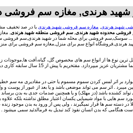
هید هرندی, مغازه سم فروشی د
ی شهید هرندی
,
مغازه سم فروشی شهید هرندی
 فروشی محدوده شهید هرندی
,
سم فروشی منطقه شهید هرندی
, مغا
. سوسک,سم فروشی برای محله شما در شهید هرندی,سم فروشی سم 
شهید هرندی,فروشگاه انواع سم برای منزل,مغازه سم فروشی برای 
رین نوع ها از انواع سم های مخصوص گل، گیاه،آفت ها,موجودات زند
را در اختیار داشته که به توزیع مستقیم و بدون هیچ واسطه آن را به شما مش
موارد بر اثر لمس کردن سموم مسموم یا حتی در مقادیری مه سم خط
ن میبرد . اثر سم می تواند موضعی باشد و یا بعد از عبور از پوست و وا
 تواند کشنده باشد (دز مهلک) و یا همچنین صدمات جدی به بدن برساند (د
در مورد سم هایی با مواد شیمیایی یکسان اعتبار مطلق نداشته بلکه علا
 در دسته سم ها قرار نمیگیرند ، ولی پس از ورود به بدن موجود زنده
ست هنگامی که بدن انسان نفوذ کند تبدیل به فرمالدئید سمی میشود .