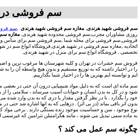
سم فروشی در ش
سم فروشی شهید هرندی
,
مغازه سم فروشی شهید هرندی
,
سم فروش
روزی مشاوران مجرب,سم فروشی محدوده شهید هرندی,
مغازه سم
فروشی,سم فروشی برای محله شما ,سم فروشی سم برای ساس و ..
اتحادیه ,مغازه سم فروشی در شهید هرندی,فروشگاه انواع سم در 
تخصصی , فروشگاه انواع سم برای منزل در شهید هرندی,
فروش سم حشرات در تهران و کلیه شهرستان ها مرغوب ترین و اصیل ت
ایم و توانسته ایم بهترین ها را در اختیار شما بگذارییم.
سم ماده ای است که به دلیل مواد شیمیایی درون آن حتی در بعضی 
شود و در کل به بدن انسان و حیوانات آسیب میرساند ، سلامتی را از بی
خود را بگذارد . با در نظر گرفتن مقدار یا دزی که به بدن وارد شده می
بدون اثر باقی بماند (دز بی اثر) . دزهایی که به انها اشاره شد حتی 
نوع موجود ، سن و حساسیت موجود زنده بستگی دارند . برخی مواد کلا
به ماده سمی تبدیل می شوند ، مانند هگزامتیلن تترامین که غیرسمی ا
چگونه سم عمل می کند ؟