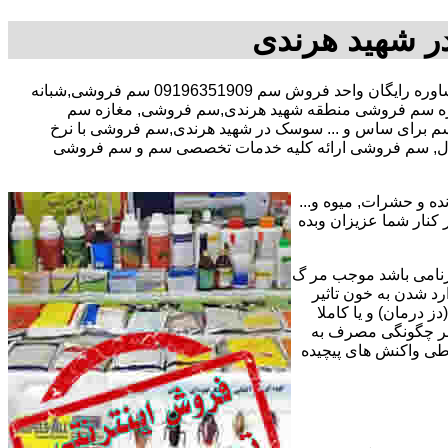
ر شهید هرندی
با در صد تخفیف مشاوره رایگان واحد فروش سم 09196351909 سم فروشی,شبانه
زه سم فروشی منطقه شهید هرندی,سم فروشی, مغازه سم
برای ساس و ... سوسک در شهید هرندی,سم فروشی با نرخ
منزل, سم فروشی ارائه کلیه خدمات تخصصی سم و سم فروشی
ه و حشرات, میوه و...
تریان عزیز میپردازد. مفتخریم با پیش از 15 سال سابقه کاری در کنار شما عزیزان وبده
رنامی باشد موجب مر گ
رد شدن به خون تاثیر
ز درمان) و یا کاملا
وه بر چگونگی مصرف به
 طی واکنش های پیچیده