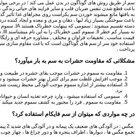
سم از طریق روش های گوناگون در بدن عمل می کند ؛ در برخی موار
باعث قطع شدن تنفس ضربان قلب و سایر فرایند های حیاتی زندگی م
به بافتها مانع میشوند خوردن سم یکراست روی مجراهای غذا تاثیر گذا
قیمت مناسب , تخفیفات فراوان و مختلف , مشاوره حرفه ای و رایگا
استفاده خود سر از سم های گوناگون است که باعث مقاوم سازی سوسک
پرداخت .
مشکلاتی که مقاومت حشرات به سم به بار میآورد؟
مقاومت به سموم در حشرات موجب بقای حشره در طبیعت و سرا
موجب افزایش غلظت سم برای کنترل بهتر حشرات میشود و در نتی
استفاده بیشتر از اندازه سموم موجب آلودگی محیط زیست شده و
برد.
سمومی که استفاده میشود ، وارد چرخه تغذیه انسان و حیوانا
مقاومت به سموم , فرد را مجبور به کشف سموم جدید میکند که
در چه مواردی که میتوان از سم فایکام استفاده کرد؟
تجمع مگس ها ، دیوارها ، اطراف پنجره ها و دور چراغ ها ، چهار چوب 