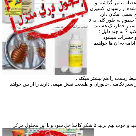
صاب تاثیر گذاشته و
 شده از رسیدن اکسیژن
ای سمی امکان دارد
باعث سوختگی بسیار زیاد لبها ، دهان و مری و معده و ایجاد کننده درد شدیدی در اندام های غذایی هم باشد . دسته بندی سموم چگونه است ؟ سموم به طور کلی به 5
رند به این معنی که نه بسیار خطرناک هستند ,
ا باید سم خود را از ما تهیه کنید ? به چند دلیل :
 و حشرات میشود
مه به ان ها خواهیم
یط زیست را هم بیشتر میکند .
سیر تکاملی جانوران و طبیعت نقش مهمی دارند را از بین خواهد
 و در آلودگی های شدید 2 پیمانه 15 گرمی فایکم را همراه با 50 تا 100 گرم شکر در 5 لیتر آب حل کنید و خوب بهم بزنید تا شکر کاملا حل شود و با این محلول مرکز