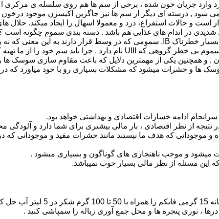
د وارد جریان خون شده ، برخی از سم ها هم روی سلسله ی مرکزی اع
ی شود , درسته ای دیگر از سم ها نیز جاگزین اکیسژن موجود درخون
ر است و حالات استفراغ، درد و معمولا اسهال را ایجاد میکند. حلال ه
دسته تقسیم میشوند : سمومی که بینهایت خطرناک هستند IA. سموم بسیار خطرناک IB. سمومی که در وسط قرار دا
نه بسیار کم خطر II. سموم کمی خطرناک را به این نام میشناسند III. سموم بی خطر گروهی که UIII نام دارد . چر
ن , و همچنین یکی از مهمترین دلایل که باعث مقاوم سازی سوسک ها
 ها و حشرات میشود که مشکلات بسیاری رو با خود میاورد که در ادا
نجام ادامه خسارات اقتصادی و بهداشتی خواهد بود.
جه از نظر اقتصادی ، بار مالی بیشتری برای شما دارد و آلودگی مح
 موجوداتی که هدف ما نیستند مانند حشرات مفید و موجوداتی که در 
ت میشود و موجب ناهنجاری های گوناگون و بسیاری میشود .
 این مسئله از نظر مالی بسیار خوب نمیباشد.
مگس : در آلودگی های ضعیف یک پیمانه
درها ، توری پنجره ها و محل جمع آوری زباله را سمپاشی کنید .