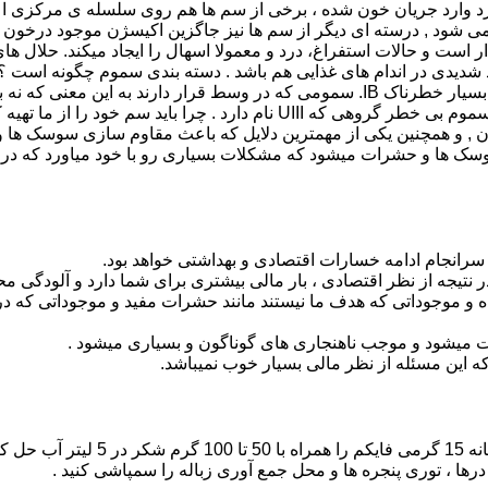
د وارد جریان خون شده ، برخی از سم ها هم روی سلسله ی مرکزی اع
ی شود , درسته ای دیگر از سم ها نیز جاگزین اکیسژن موجود درخون
ر است و حالات استفراغ، درد و معمولا اسهال را ایجاد میکند. حلال ه
دسته تقسیم میشوند : سمومی که بینهایت خطرناک هستند IA. سموم بسیار خطرناک IB. سمومی که در وسط قرار دا
نه بسیار کم خطر II. سموم کمی خطرناک را به این نام میشناسند III. سموم بی خطر گروهی که UIII نام دارد . چر
ن , و همچنین یکی از مهمترین دلایل که باعث مقاوم سازی سوسک ها
 ها و حشرات میشود که مشکلات بسیاری رو با خود میاورد که در ادا
نجام ادامه خسارات اقتصادی و بهداشتی خواهد بود.
جه از نظر اقتصادی ، بار مالی بیشتری برای شما دارد و آلودگی مح
 موجوداتی که هدف ما نیستند مانند حشرات مفید و موجوداتی که در 
ت میشود و موجب ناهنجاری های گوناگون و بسیاری میشود .
 این مسئله از نظر مالی بسیار خوب نمیباشد.
مگس : در آلودگی های ضعیف یک پیمانه
درها ، توری پنجره ها و محل جمع آوری زباله را سمپاشی کنید .