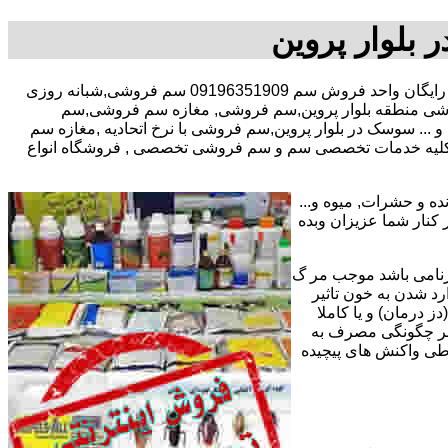
بلوار پروین
با در صد تخفیف مشاوره رایگان واحد فروش سم 09196351909 سم فروشی,شبانه روزی
شی منطقه بلوار پروین,سم فروشی, مغازه سم فروشی,سم
 سوسک در بلوار پروین,سم فروشی با نرخ اتحادیه ,مغازه سم
ئه کلیه خدمات تخصصی سم و سم فروشی تخصصی , فروشگاه انواع
ه و حشرات, میوه و...
تریان عزیز میپردازد. مفتخریم با پیش از 15 سال سابقه کاری در کنار شما عزیزان وبده
رنامی باشد موجب مر گ
رد شدن به خون تاثیر
ز درمان) و یا کاملا
وه بر چگونگی مصرف به
 طی واکنش های پیچیده