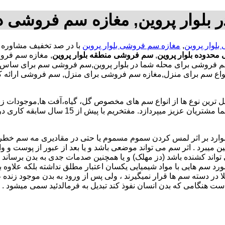
بلوار پروین, مغازه سم فروشی در 
لوار پروین
,
مغازه سم فروشی بلوار پروین
حدوده بلوار پروین
,
سم فروشی منطقه بلوار پروین
, مغازه سم فرو
وشی برای محله شما در بلوار پروین,سم فروشی سم برای ساس و ...
ه انواع سم برای منزل,مغازه سم فروشی برای منزل, سم فروشی ارا
رین نوع ها از انواع سم های مخصوص گل، گیاه،آفت ها,موجودات زند
را در اختیار داشته که به توزیع مستقیم و بدون هیچ واسطه آن را به شما مش
موارد بر اثر لمس کردن سموم مسموم یا حتی در مقادیری مه سم خط
ن میبرد . اثر سم می تواند موضعی باشد و یا بعد از عبور از پوست و وا
 تواند کشنده باشد (دز مهلک) و یا همچنین صدمات جدی به بدن برساند (د
در مورد سم هایی با مواد شیمیایی یکسان اعتبار مطلق نداشته بلکه علا
 در دسته سم ها قرار نمیگیرند ، ولی پس از ورود به بدن موجود زنده
ست هنگامی که بدن انسان نفوذ کند تبدیل به فرمالدئید سمی میشود .