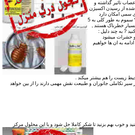
صاب تاثیر گذاشته و
 شده از رسیدن اکسیژن
ای سمی امکان دارد
باعث سوختگی بسیار زیاد لبها ، دهان و مری و معده و ایجاد کننده درد شدیدی در اندام های غذایی هم باشد . دسته بندی سموم چگونه است ؟ سموم به طور کلی به 5
رند به این معنی که نه بسیار خطرناک هستند ,
ا باید سم خود را از ما تهیه کنید ? به چند دلیل :
 و حشرات میشود
مه به ان ها خواهیم
یط زیست را هم بیشتر میکند .
سیر تکاملی جانوران و طبیعت نقش مهمی دارند را از بین خواهد
 و در آلودگی های شدید 2 پیمانه 15 گرمی فایکم را همراه با 50 تا 100 گرم شکر در 5 لیتر آب حل کنید و خوب بهم بزنید تا شکر کاملا حل شود و با این محلول مرکز