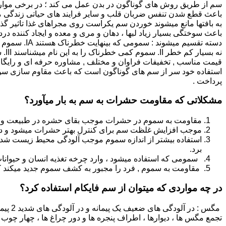
سم از طریق روش های گوناگون در بدن عمل می کند ؛ در برخی موار
باعث قطع شدن تنفس ضربان قلب و سایر فرایند های حیاتی زندگی م
به بافتها مانع میشوند خوردن سم یکراست روی مجراهای غذا تاثیر گذا
قیمت مناسب , تخفیفات فراوان و مختلف , مشاوره حرفه ای و رایگا
استفاده خود سر از سم های گوناگون است که باعث مقاوم سازی سوسک
پرداخت .
مشکلاتی که مقاومت حشرات به سم به بار میآورد؟
مقاومت به سموم در حشرات موجب بقای حشره در طبیعت و سرا
موجب افزایش غلظت سم برای کنترل بهتر حشرات میشود و در نتی
استفاده بیشتر از اندازه سموم موجب آلودگی محیط زیست شده و
برد.
سمومی که استفاده میشود ، وارد چرخه تغذیه انسان و حیوانا
مقاومت به سموم , فرد را مجبور به کشف سموم جدید میکند که
در چه مواردی که میتوان از سم فایکام استفاده کرد؟
تجمع مگس ها ، دیوارها ، اطراف پنجره ها و دور چراغ ها ، چهار چوب 