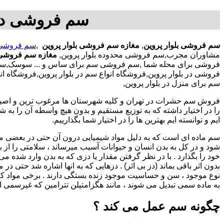
سم فروشی در 
سم فروشی بلوار پروین
,
مغازه سم فروشی بلوار پروین
,
سم فروشی ب
مشاوران مجرب,سم فروشی محدوده بلوار پروین,
مغازه سم فروشی م
فروشی برای محله شما ,سم فروشی سم برای ساس و ... سوسک,سم فر
فروشی در بلوار پروین,فروشگاه انواع سم در بلوار پروین,فروشگا
سم برای منزل در بلوار پروین,
فروش سم حشرات در تهران و کلیه شهرستان ها مرغوب ترین و اصیل ت
ایم و توانسته ایم بهترین ها را در اختیار شما بگذارییم.
سم ماده ای است که به دلیل مواد شیمیایی درون آن حتی در بعضی 
شود و در کل به بدن انسان و حیوانات آسیب میرساند ، سلامتی را از بی
خود را بگذارد . با در نظر گرفتن مقدار یا دزی که به بدن وارد شده می
بدون اثر باقی بماند (دز بی اثر) . دزهایی که به انها اشاره شد حتی 
نوع موجود ، سن و حساسیت موجود زنده بستگی دارند . برخی مواد کلا
به ماده سمی تبدیل می شوند ، مانند هگزامتیلن تترامین که غیرسمی ا
چگونه سم عمل می کند ؟