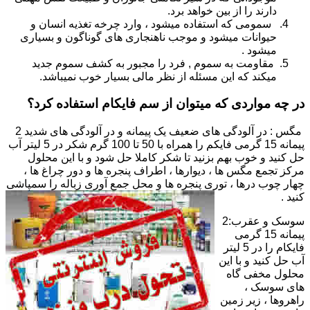
دارند را از بین خواهد برد.
سمومی که استفاده میشود ، وارد چرخه تغذیه انسان و
حیوانات میشود و موجب ناهنجاری های گوناگون و بسیاری
میشود .
مقاومت به سموم , فرد را مجبور به کشف سموم جدید
میکند که این مسئله از نظر مالی بسیار خوب نمیباشد.
در چه مواردی که میتوان از سم فایکام استفاده کرد؟
مگس : در آلودگی های ضعیف یک پیمانه و در آلودگی های شدید 2
پیمانه 15 گرمی فایکم را همراه با 50 تا 100 گرم شکر در 5 لیتر آب
حل کنید و خوب بهم بزنید تا شکر کاملا حل شود و با این محلول
مرکز تجمع مگس ها ، دیوارها ، اطراف پنجره ها و دور چراغ ها ،
چهار چوب درها ، توری پنجره ها و محل جمع آوری زباله را سمپاشی
کنید .
سوسک و عقرب:2
پیمانه 15 گرمی
فایکام را در 5 لیتر
آب حل کنید و با این
محلول مخفی گاه
های سوسک ،
راهروها ، زیر زمین