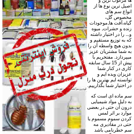
ها مرغوب ترین و
اصیل ترین نوع ها از
انواع سم های
مخصوص گل،
گیاه،آفت ها,موجودات
زنده و حشرات, میوه
و... را در اختیار داشته
که به توزیع مستقیم و
بدون هیچ واسطه آن را
به شما مشتریان عزیز
میپردازد. مفتخریم با
پیش از 15 سال سابقه
کاری در کنار شما
عزیزان وبده ایم و
توانسته ایم بهترین ها را
در اختیار شما بگذارییم.
سم ماده ای است که
به دلیل مواد شیمیایی
درون آن حتی در بعضی
موارد بر اثر لمس
کردن سموم مسموم یا
حتی در مقادیری مه
سم خطرنامی باشد