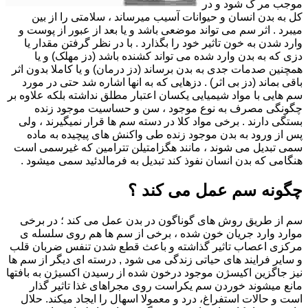
موجب مر گ شود و در
کل به بدن انسان و حیوانات آسیب میرساند ، سلامتی را از بین
میبرد . اثر سم می تواند موضعی باشد و یا بعد از عبور از پوست و
وارد شدن به خون تاثیر خود را بگذارد . با در نظر گرفتن مقدار یا
دزی که به بدن وارد شده می تواند کشنده باشد (دز مهلک) و یا
همچنین صدمات جدی به بدن برساند (دز درمان) و یا کاملا بدون اثر
باقی بماند (دز بی اثر) . دزهایی که به انها اشاره شد حتی در مورد
سم هایی با مواد شیمیایی یکسان اعتبار مطلق نداشته بلکه علاوه بر
چگونگی مصرف به نوع موجود ، سن و حساسیت موجود زنده
بستگی دارند . برخی مواد کلا در دسته سم ها قرار نمیگیرند ، ولی
پس از ورود به بدن موجود زنده طی واکنش های پیچیده به ماده
سمی تبدیل می شوند ، مانند هگزامتیلن تترامین که غیرسمی است
هنگامی که بدن انسان نفوذ کند تبدیل به فرمالدئید سمی میشود .
چگونه سم عمل می کند ؟
سم از طریق روش های گوناگون در بدن عمل می کند ؛ در برخی
موارد وارد جریان خون شده ، برخی از سم ها هم روی سلسله ی
مرکزی اعصاب تاثیر گذاشته و باعث قطع شدن تنفس ضربان قلب
و سایر فرایند های حیاتی زندگی می شود , درسته ای دیگر از سم ها
نیز جاگزین اکیسژن موجود درخون شده از رسیدن اکسیژن به بافتها
مانع میشوند خوردن سم یکراست روی مجراهای غذا تاثیر گذار
است و حالات استفراغ، درد و معمولا اسهال را ایجاد میکند. حلال