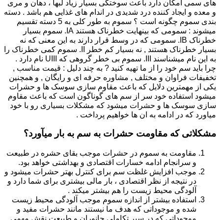
های سمی امکان دارد باعث سوختگی بسیار زیاد لبها ، دهان و مری
و معده و ایجاد کننده درد شدیدی در اندام های غذایی هم باشد . دسته
بندی سموم چگونه است ؟ سموم به طور کلی به 5 دسته تقسیم
میشوند : سمومی که بینهایت خطرناک هستند IA. سموم بسیار
خطرناک IB. سمومی که در وسط قرار دارند به این معنی که نه
بسیار خطرناک هستند , نه بسیار کم خطر II. سموم کمی خطرناک را
به این نام میشناسند III. سموم بی خطر گروهی که UIII نام دارد .
چرا باید سم خود را از ما تهیه کنید ? به چند دلیل : قیمت مناسب ,
تخفیفات فراوان و مختلف , مشاوره حرفه ای و رایگان , و همچنین
یکی از مهمترین دلایل که باعث مقاوم سازی سوسک ها و حشرات
میشود استفاده خود سر از سم های گوناگون است که باعث مقاوم
سازی سوسک ها و حشرات میشود که مشکلات بسیاری رو با خود
میاورد که در ادامه به ان ها خواهیم پرداخت .
مشکلاتی که مقاومت حشرات به سم به بار میآورد؟
مقاومت به سموم در حشرات موجب بقای حشره در طبیعت
و سرانجام ادامه خسارات اقتصادی و بهداشتی خواهد بود.
موجب افزایش غلظت سم برای کنترل بهتر حشرات میشود و
در نتیجه از نظر اقتصادی ، بار مالی بیشتری برای شما دارد و
آلودگی محیط زیست را هم بیشتر میکند .
استفاده بیشتر از اندازه سموم موجب آلودگی محیط زیست
شده و موجوداتی که هدف ما نیستند مانند حشرات مفید و
موجوداتی که در سیر تکاملی جانوران و طبیعت نقش مهمی