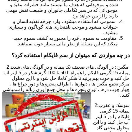
شده و موجوداتی که هدف ما نیستند مانند حشرات مفید و
موجوداتی که در سیر تکاملی جانوران و طبیعت نقش مهمی
دارند را از بین خواهد برد.
سمومی که استفاده میشود ، وارد چرخه تغذیه انسان و
حیوانات میشود و موجب ناهنجاری های گوناگون و بسیاری
میشود .
مقاومت به سموم , فرد را مجبور به کشف سموم جدید
میکند که این مسئله از نظر مالی بسیار خوب نمیباشد.
در چه مواردی که میتوان از سم فایکام استفاده کرد؟
مگس : در آلودگی های ضعیف یک پیمانه و در آلودگی های شدید 2
پیمانه 15 گرمی فایکم را همراه با 50 تا 100 گرم شکر در 5 لیتر آب
حل کنید و خوب بهم بزنید تا شکر کاملا حل شود و با این محلول
مرکز تجمع مگس ها ، دیوارها ، اطراف پنجره ها و دور چراغ ها ،
چهار چوب درها ، توری پنجره ها و محل جمع آوری زباله را سمپاشی
کنید .
سوسک و عقرب:2
پیمانه 15 گرمی
فایکام را در 5 لیتر
آب حل کنید و با این
محلول مخفی گاه