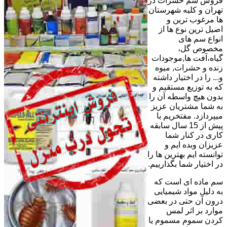
فروش سم حشرات در
تهران و کلیه شهرستان
ها مرغوب ترین و
اصیل ترین نوع ها از
انواع سم های
مخصوص گل،
گیاه،آفت ها,موجودات
زنده و حشرات, میوه
و... را در اختیار داشته
که به توزیع مستقیم و
بدون هیچ واسطه آن را
به شما مشتریان عزیز
میپردازد. مفتخریم با
پیش از 15 سال سابقه
کاری در کنار شما
عزیزان وبده ایم و
توانسته ایم بهترین ها را
در اختیار شما بگذارییم.
سم ماده ای است که
به دلیل مواد شیمیایی
درون آن حتی در بعضی
موارد بر اثر لمس
کردن سموم مسموم یا