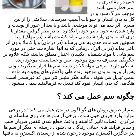
حتی در مقادیری مه
سم خطرنامی باشد
موجب مر گ شود و در
کل به بدن انسان و حیوانات آسیب میرساند ، سلامتی را از بین
میبرد . اثر سم می تواند موضعی باشد و یا بعد از عبور از پوست و
وارد شدن به خون تاثیر خود را بگذارد . با در نظر گرفتن مقدار یا
دزی که به بدن وارد شده می تواند کشنده باشد (دز مهلک) و یا
همچنین صدمات جدی به بدن برساند (دز درمان) و یا کاملا بدون اثر
باقی بماند (دز بی اثر) . دزهایی که به انها اشاره شد حتی در مورد
سم هایی با مواد شیمیایی یکسان اعتبار مطلق نداشته بلکه علاوه بر
چگونگی مصرف به نوع موجود ، سن و حساسیت موجود زنده
بستگی دارند . برخی مواد کلا در دسته سم ها قرار نمیگیرند ، ولی
پس از ورود به بدن موجود زنده طی واکنش های پیچیده به ماده
سمی تبدیل می شوند ، مانند هگزامتیلن تترامین که غیرسمی است
هنگامی که بدن انسان نفوذ کند تبدیل به فرمالدئید سمی میشود .
چگونه سم عمل می کند ؟
سم از طریق روش های گوناگون در بدن عمل می کند ؛ در برخی
موارد وارد جریان خون شده ، برخی از سم ها هم روی سلسله ی
مرکزی اعصاب تاثیر گذاشته و باعث قطع شدن تنفس ضربان قلب
و سایر فرایند های حیاتی زندگی می شود , درسته ای دیگر از سم ها
نیز جاگزین اکیسژن موجود درخون شده از رسیدن اکسیژن به بافتها