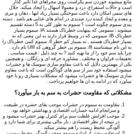
مانع میشوند خوردن سم یکراست روی مجراهای غذا تاثیر گذار
است و حالات استفراغ، درد و معمولا اسهال را ایجاد میکند. حلال
های سمی امکان دارد باعث سوختگی بسیار زیاد لبها ، دهان و مری
و معده و ایجاد کننده درد شدیدی در اندام های غذایی هم باشد . دسته
بندی سموم چگونه است ؟ سموم به طور کلی به 5 دسته تقسیم
میشوند : سمومی که بینهایت خطرناک هستند IA. سموم بسیار
خطرناک IB. سمومی که در وسط قرار دارند به این معنی که نه
بسیار خطرناک هستند , نه بسیار کم خطر II. سموم کمی خطرناک را
به این نام میشناسند III. سموم بی خطر گروهی که UIII نام دارد .
چرا باید سم خود را از ما تهیه کنید ? به چند دلیل : قیمت مناسب ,
تخفیفات فراوان و مختلف , مشاوره حرفه ای و رایگان , و همچنین
یکی از مهمترین دلایل که باعث مقاوم سازی سوسک ها و حشرات
میشود استفاده خود سر از سم های گوناگون است که باعث مقاوم
سازی سوسک ها و حشرات میشود که مشکلات بسیاری رو با خود
میاورد که در ادامه به ان ها خواهیم پرداخت .
مشکلاتی که مقاومت حشرات به سم به بار میآورد؟
مقاومت به سموم در حشرات موجب بقای حشره در طبیعت
و سرانجام ادامه خسارات اقتصادی و بهداشتی خواهد بود.
موجب افزایش غلظت سم برای کنترل بهتر حشرات میشود و
در نتیجه از نظر اقتصادی ، بار مالی بیشتری برای شما دارد و
آلودگی محیط زیست را هم بیشتر میکند .
استفاده بیشتر از اندازه سموم موجب آلودگی محیط زیست