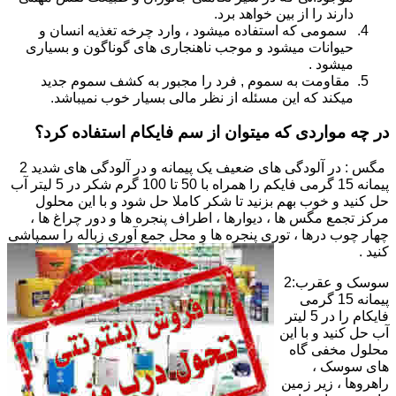
دارند را از بین خواهد برد.
سمومی که استفاده میشود ، وارد چرخه تغذیه انسان و
حیوانات میشود و موجب ناهنجاری های گوناگون و بسیاری
میشود .
مقاومت به سموم , فرد را مجبور به کشف سموم جدید
میکند که این مسئله از نظر مالی بسیار خوب نمیباشد.
در چه مواردی که میتوان از سم فایکام استفاده کرد؟
مگس : در آلودگی های ضعیف یک پیمانه و در آلودگی های شدید 2
پیمانه 15 گرمی فایکم را همراه با 50 تا 100 گرم شکر در 5 لیتر آب
حل کنید و خوب بهم بزنید تا شکر کاملا حل شود و با این محلول
مرکز تجمع مگس ها ، دیوارها ، اطراف پنجره ها و دور چراغ ها ،
چهار چوب درها ، توری پنجره ها و محل جمع آوری زباله را سمپاشی
کنید .
سوسک و عقرب:2
پیمانه 15 گرمی
فایکام را در 5 لیتر
آب حل کنید و با این
محلول مخفی گاه
های سوسک ،
راهروها ، زیر زمین