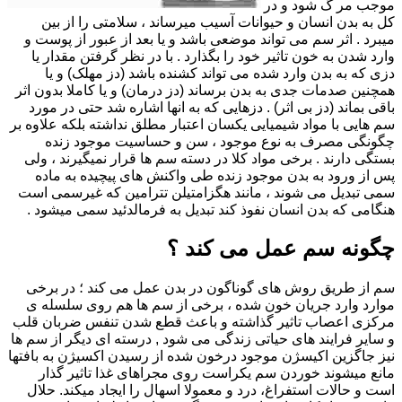
موجب مر گ شود و در
کل به بدن انسان و حیوانات آسیب میرساند ، سلامتی را از بین
میبرد . اثر سم می تواند موضعی باشد و یا بعد از عبور از پوست و
وارد شدن به خون تاثیر خود را بگذارد . با در نظر گرفتن مقدار یا
دزی که به بدن وارد شده می تواند کشنده باشد (دز مهلک) و یا
همچنین صدمات جدی به بدن برساند (دز درمان) و یا کاملا بدون اثر
باقی بماند (دز بی اثر) . دزهایی که به انها اشاره شد حتی در مورد
سم هایی با مواد شیمیایی یکسان اعتبار مطلق نداشته بلکه علاوه بر
چگونگی مصرف به نوع موجود ، سن و حساسیت موجود زنده
بستگی دارند . برخی مواد کلا در دسته سم ها قرار نمیگیرند ، ولی
پس از ورود به بدن موجود زنده طی واکنش های پیچیده به ماده
سمی تبدیل می شوند ، مانند هگزامتیلن تترامین که غیرسمی است
هنگامی که بدن انسان نفوذ کند تبدیل به فرمالدئید سمی میشود .
چگونه سم عمل می کند ؟
سم از طریق روش های گوناگون در بدن عمل می کند ؛ در برخی
موارد وارد جریان خون شده ، برخی از سم ها هم روی سلسله ی
مرکزی اعصاب تاثیر گذاشته و باعث قطع شدن تنفس ضربان قلب
و سایر فرایند های حیاتی زندگی می شود , درسته ای دیگر از سم ها
نیز جاگزین اکیسژن موجود درخون شده از رسیدن اکسیژن به بافتها
مانع میشوند خوردن سم یکراست روی مجراهای غذا تاثیر گذار
است و حالات استفراغ، درد و معمولا اسهال را ایجاد میکند. حلال