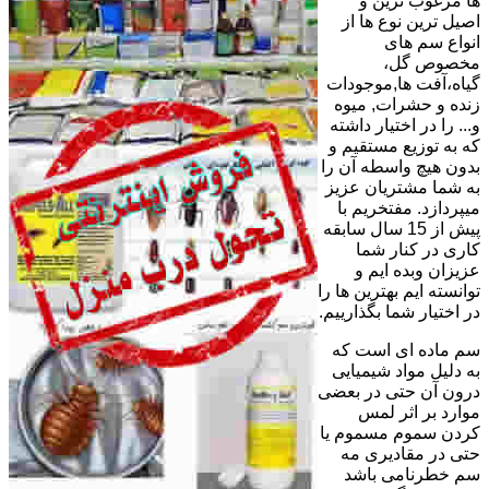
ها مرغوب ترین و
اصیل ترین نوع ها از
انواع سم های
مخصوص گل،
گیاه،آفت ها,موجودات
زنده و حشرات, میوه
و... را در اختیار داشته
که به توزیع مستقیم و
بدون هیچ واسطه آن را
به شما مشتریان عزیز
میپردازد. مفتخریم با
پیش از 15 سال سابقه
کاری در کنار شما
عزیزان وبده ایم و
توانسته ایم بهترین ها را
در اختیار شما بگذارییم.
سم ماده ای است که
به دلیل مواد شیمیایی
درون آن حتی در بعضی
موارد بر اثر لمس
کردن سموم مسموم یا
حتی در مقادیری مه
سم خطرنامی باشد