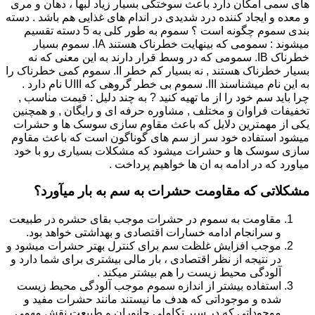
های سمی امکان دارد باعث سوختگی بسیار زیاد لبها ، دهان و مری
و معده و ایجاد کننده درد شدیدی در اندام های غذایی هم باشد . دسته
بندی سموم چگونه است ؟ سموم به طور کلی به 5 دسته تقسیم
میشوند : سمومی که بینهایت خطرناک هستند IA. سموم بسیار
خطرناک IB. سمومی که در وسط قرار دارند به این معنی که نه
بسیار خطرناک هستند , نه بسیار کم خطر II. سموم کمی خطرناک را
به این نام میشناسند III. سموم بی خطر گروهی که UIII نام دارد .
چرا باید سم خود را از ما تهیه کنید ? به چند دلیل : قیمت مناسب ,
تخفیفات فراوان و مختلف , مشاوره حرفه ای و رایگان , و همچنین
یکی از مهمترین دلایل که باعث مقاوم سازی سوسک ها و حشرات
میشود استفاده خود سر از سم های گوناگون است که باعث مقاوم
سازی سوسک ها و حشرات میشود که مشکلات بسیاری رو با خود
میاورد که در ادامه به ان ها خواهیم پرداخت .
مشکلاتی که مقاومت حشرات به سم به بار میآورد؟
مقاومت به سموم در حشرات موجب بقای حشره در طبیعت
و سرانجام ادامه خسارات اقتصادی و بهداشتی خواهد بود.
موجب افزایش غلظت سم برای کنترل بهتر حشرات میشود و
در نتیجه از نظر اقتصادی ، بار مالی بیشتری برای شما دارد و
آلودگی محیط زیست را هم بیشتر میکند .
استفاده بیشتر از اندازه سموم موجب آلودگی محیط زیست
شده و موجوداتی که هدف ما نیستند مانند حشرات مفید و
موجوداتی که در سیر تکاملی جانوران و طبیعت نقش مهمی