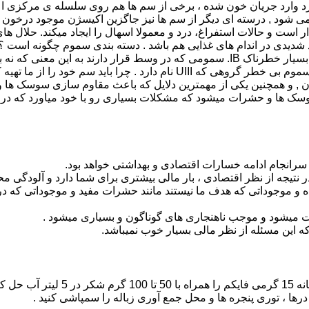
د وارد جریان خون شده ، برخی از سم ها هم روی سلسله ی مرکزی اع
ی شود , درسته ای دیگر از سم ها نیز جاگزین اکیسژن موجود درخون
ر است و حالات استفراغ، درد و معمولا اسهال را ایجاد میکند. حلال ه
دسته تقسیم میشوند : سمومی که بینهایت خطرناک هستند IA. سموم بسیار خطرناک IB. سمومی که در وسط قرار دا
نه بسیار کم خطر II. سموم کمی خطرناک را به این نام میشناسند III. سموم بی خطر گروهی که UIII نام دارد . چر
ن , و همچنین یکی از مهمترین دلایل که باعث مقاوم سازی سوسک ها
 ها و حشرات میشود که مشکلات بسیاری رو با خود میاورد که در ادا
نجام ادامه خسارات اقتصادی و بهداشتی خواهد بود.
جه از نظر اقتصادی ، بار مالی بیشتری برای شما دارد و آلودگی مح
 موجوداتی که هدف ما نیستند مانند حشرات مفید و موجوداتی که در 
ت میشود و موجب ناهنجاری های گوناگون و بسیاری میشود .
 این مسئله از نظر مالی بسیار خوب نمیباشد.
مگس : در آلودگی های ضعیف یک پیمانه
درها ، توری پنجره ها و محل جمع آوری زباله را سمپاشی کنید .