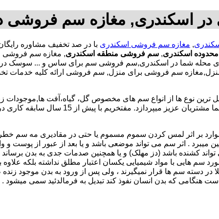
ر اسکندری, مغازه سم فروشی د
کندری
,
مغازه سم فروشی اسکندری
حدوده اسکندری
,
سم فروشی منطقه اسکندری
, مغازه سم فروشی 
محله شما در اسکندری,سم فروشی سم برای ساس و ... سوسک در اس
 منزل,مغازه سم فروشی برای منزل, سم فروشی ارائه کلیه خدمات 
رین نوع ها از انواع سم های مخصوص گل، گیاه،آفت ها,موجودات زند
را در اختیار داشته که به توزیع مستقیم و بدون هیچ واسطه آن را به شما مش
موارد بر اثر لمس کردن سموم مسموم یا حتی در مقادیری مه سم خط
ن میبرد . اثر سم می تواند موضعی باشد و یا بعد از عبور از پوست و وا
 تواند کشنده باشد (دز مهلک) و یا همچنین صدمات جدی به بدن برساند (د
در مورد سم هایی با مواد شیمیایی یکسان اعتبار مطلق نداشته بلکه علا
 در دسته سم ها قرار نمیگیرند ، ولی پس از ورود به بدن موجود زنده
ست هنگامی که بدن انسان نفوذ کند تبدیل به فرمالدئید سمی میشود .