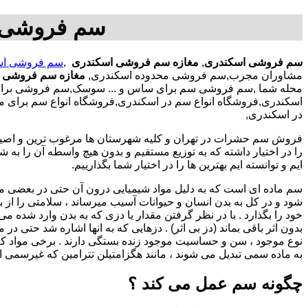
سم فروشی د
سم فروشی اسکندری
,
مغازه سم فروشی اسکندری
,
سم فروشی اس
مشاوران مجرب,سم فروشی محدوده اسکندری,
مغازه سم فروشی م
محله شما ,سم فروشی سم برای ساس و ... سوسک,سم فروشی برای 
اسکندری,فروشگاه انواع سم در اسکندری,فروشگاه انواع سم برای
در اسکندری,
فروش سم حشرات در تهران و کلیه شهرستان ها مرغوب ترین و اصیل ت
ایم و توانسته ایم بهترین ها را در اختیار شما بگذارییم.
سم ماده ای است که به دلیل مواد شیمیایی درون آن حتی در بعضی 
شود و در کل به بدن انسان و حیوانات آسیب میرساند ، سلامتی را از بی
خود را بگذارد . با در نظر گرفتن مقدار یا دزی که به بدن وارد شده می
بدون اثر باقی بماند (دز بی اثر) . دزهایی که به انها اشاره شد حتی 
نوع موجود ، سن و حساسیت موجود زنده بستگی دارند . برخی مواد کلا
به ماده سمی تبدیل می شوند ، مانند هگزامتیلن تترامین که غیرسمی ا
چگونه سم عمل می کند ؟