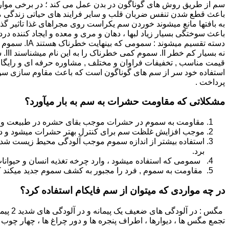
سم از طریق روش های گوناگون در بدن عمل می کند ؛ در برخی موار
باعث قطع شدن تنفس ضربان قلب و سایر فرایند های حیاتی زندگی م
به بافتها مانع میشوند خوردن سم یکراست روی مجراهای غذا تاثیر گذا
قیمت مناسب , تخفیفات فراوان و مختلف , مشاوره حرفه ای و رایگا
استفاده خود سر از سم های گوناگون است که باعث مقاوم سازی سوسک
پرداخت .
مشکلاتی که مقاومت حشرات به سم به بار میآورد؟
مقاومت به سموم در حشرات موجب بقای حشره در طبیعت و سرا
موجب افزایش غلظت سم برای کنترل بهتر حشرات میشود و در نتی
استفاده بیشتر از اندازه سموم موجب آلودگی محیط زیست شده و
برد.
سمومی که استفاده میشود ، وارد چرخه تغذیه انسان و حیوانا
مقاومت به سموم , فرد را مجبور به کشف سموم جدید میکند که
در چه مواردی که میتوان از سم فایکام استفاده کرد؟
تجمع مگس ها ، دیوارها ، اطراف پنجره ها و دور چراغ ها ، چهار چوب 