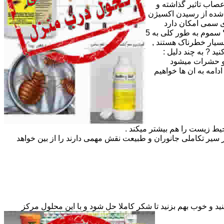
صاب تاثیر گذاشته و
 شده از رسیدن اکسیژن
ای سمی امکان دارد
باعث سوختگی بسیار زیاد لبها ، دهان و مری و معده و ایجاد کننده درد شدیدی در اندام های غذایی هم باشد . دسته بندی سموم چگونه است ؟ سموم به طور کلی به 5
رند به این معنی که نه بسیار خطرناک هستند ,
ا باید سم خود را از ما تهیه کنید ? به چند دلیل :
 و حشرات میشود
مه به ان ها خواهیم
یط زیست را هم بیشتر میکند .
سیر تکاملی جانوران و طبیعت نقش مهمی دارند را از بین خواهد
 و در آلودگی های شدید 2 پیمانه 15 گرمی فایکم را همراه با 50 تا 100 گرم شکر در 5 لیتر آب حل کنید و خوب بهم بزنید تا شکر کاملا حل شود و با این محلول مرکز