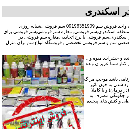
ر اسکندری
با در صد تخفیف مشاوره رایگان واحد فروش سم 09196351909 سم فروشی,شبانه روزی
منطقه اسکندری,سم فروشی, مغازه سم فروشی,سم فروشی برای
کندری,سم فروشی با نرخ اتحادیه ,مغازه سم فروشی در
تخصصی سم و سم فروشی تخصصی , فروشگاه انواع سم برای منزل
ه و حشرات, میوه و...
تریان عزیز میپردازد. مفتخریم با پیش از 15 سال سابقه کاری در کنار شما عزیزان وبده
رنامی باشد موجب مر گ
رد شدن به خون تاثیر
ز درمان) و یا کاملا
وه بر چگونگی مصرف به
 طی واکنش های پیچیده