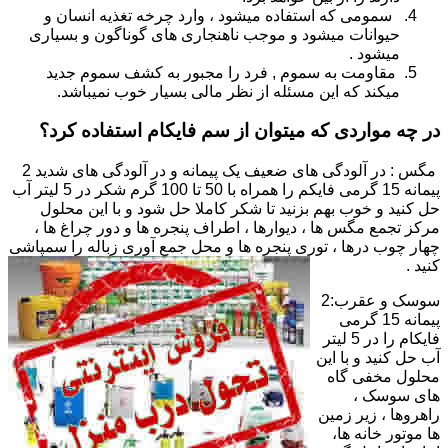
سمومی که استفاده میشود ، وارد چرخه تغذیه انسان و
حیوانات میشود و موجب ناهنجاری های گوناگون و بسیاری
میشود .
مقاومت به سموم , فرد را مجبور به کشف سموم جدید
میکند که این مسئله از نظر مالی بسیار خوب نمیباشد.
در چه مواردی که میتوان از سم فایکام استفاده کرد؟
مگس : در آلودگی های ضعیف یک پیمانه و در آلودگی های شدید 2
پیمانه 15 گرمی فایکم را همراه با 50 تا 100 گرم شکر در 5 لیتر آب
حل کنید و خوب بهم بزنید تا شکر کاملا حل شود و با این محلول
مرکز تجمع مگس ها ، دیوارها ، اطراف پنجره ها و دور چراغ ها ،
چهار چوب درها ، توری پنجره ها و محل جمع آوری زباله را سمپاشی
کنید .
سوسک و عقرب:2
پیمانه 15 گرمی
فایکام را در 5 لیتر
آب حل کنید و با این
محلول مخفی گاه
های سوسک ،
راهروها ، زیر زمین
ها موتور خانه ها،