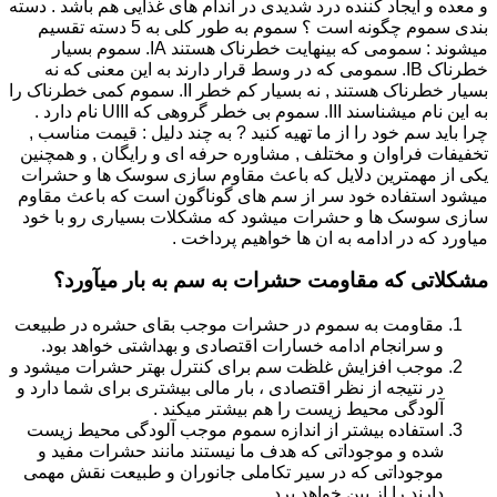
و معده و ایجاد کننده درد شدیدی در اندام های غذایی هم باشد . دسته
بندی سموم چگونه است ؟ سموم به طور کلی به 5 دسته تقسیم
میشوند : سمومی که بینهایت خطرناک هستند IA. سموم بسیار
خطرناک IB. سمومی که در وسط قرار دارند به این معنی که نه
بسیار خطرناک هستند , نه بسیار کم خطر II. سموم کمی خطرناک را
به این نام میشناسند III. سموم بی خطر گروهی که UIII نام دارد .
چرا باید سم خود را از ما تهیه کنید ? به چند دلیل : قیمت مناسب ,
تخفیفات فراوان و مختلف , مشاوره حرفه ای و رایگان , و همچنین
یکی از مهمترین دلایل که باعث مقاوم سازی سوسک ها و حشرات
میشود استفاده خود سر از سم های گوناگون است که باعث مقاوم
سازی سوسک ها و حشرات میشود که مشکلات بسیاری رو با خود
میاورد که در ادامه به ان ها خواهیم پرداخت .
مشکلاتی که مقاومت حشرات به سم به بار میآورد؟
مقاومت به سموم در حشرات موجب بقای حشره در طبیعت
و سرانجام ادامه خسارات اقتصادی و بهداشتی خواهد بود.
موجب افزایش غلظت سم برای کنترل بهتر حشرات میشود و
در نتیجه از نظر اقتصادی ، بار مالی بیشتری برای شما دارد و
آلودگی محیط زیست را هم بیشتر میکند .
استفاده بیشتر از اندازه سموم موجب آلودگی محیط زیست
شده و موجوداتی که هدف ما نیستند مانند حشرات مفید و
موجوداتی که در سیر تکاملی جانوران و طبیعت نقش مهمی
دارند را از بین خواهد برد.