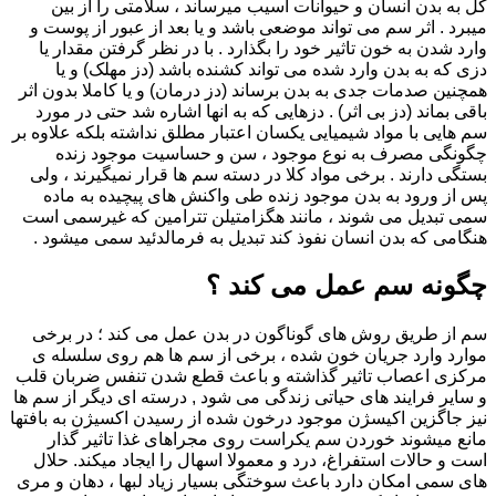
کل به بدن انسان و حیوانات آسیب میرساند ، سلامتی را از بین
میبرد . اثر سم می تواند موضعی باشد و یا بعد از عبور از پوست و
وارد شدن به خون تاثیر خود را بگذارد . با در نظر گرفتن مقدار یا
دزی که به بدن وارد شده می تواند کشنده باشد (دز مهلک) و یا
همچنین صدمات جدی به بدن برساند (دز درمان) و یا کاملا بدون اثر
باقی بماند (دز بی اثر) . دزهایی که به انها اشاره شد حتی در مورد
سم هایی با مواد شیمیایی یکسان اعتبار مطلق نداشته بلکه علاوه بر
چگونگی مصرف به نوع موجود ، سن و حساسیت موجود زنده
بستگی دارند . برخی مواد کلا در دسته سم ها قرار نمیگیرند ، ولی
پس از ورود به بدن موجود زنده طی واکنش های پیچیده به ماده
سمی تبدیل می شوند ، مانند هگزامتیلن تترامین که غیرسمی است
هنگامی که بدن انسان نفوذ کند تبدیل به فرمالدئید سمی میشود .
چگونه سم عمل می کند ؟
سم از طریق روش های گوناگون در بدن عمل می کند ؛ در برخی
موارد وارد جریان خون شده ، برخی از سم ها هم روی سلسله ی
مرکزی اعصاب تاثیر گذاشته و باعث قطع شدن تنفس ضربان قلب
و سایر فرایند های حیاتی زندگی می شود , درسته ای دیگر از سم ها
نیز جاگزین اکیسژن موجود درخون شده از رسیدن اکسیژن به بافتها
مانع میشوند خوردن سم یکراست روی مجراهای غذا تاثیر گذار
است و حالات استفراغ، درد و معمولا اسهال را ایجاد میکند. حلال
های سمی امکان دارد باعث سوختگی بسیار زیاد لبها ، دهان و مری