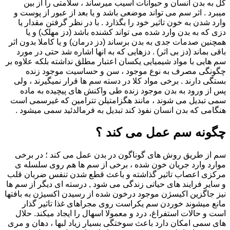
کل به بدن انسان و حیوانات آسیب میرساند ، سلامتی را از بین
میبرد . اثر سم می تواند موضعی باشد و یا بعد از عبور از پوست و
وارد شدن به خون تاثیر خود را بگذارد . با در نظر گرفتن مقدار یا
دزی که به بدن وارد شده می تواند کشنده باشد (دز مهلک) و یا
همچنین صدمات جدی به بدن برساند (دز درمان) و یا کاملا بدون اثر
باقی بماند (دز بی اثر) . دزهایی که به انها اشاره شد حتی در مورد
سم هایی با مواد شیمیایی یکسان اعتبار مطلق نداشته بلکه علاوه بر
چگونگی مصرف به نوع موجود ، سن و حساسیت موجود زنده
بستگی دارند . برخی مواد کلا در دسته سم ها قرار نمیگیرند ، ولی
پس از ورود به بدن موجود زنده طی واکنش های پیچیده به ماده
سمی تبدیل می شوند ، مانند هگزامتیلن تترامین که غیرسمی است
هنگامی که بدن انسان نفوذ کند تبدیل به فرمالدئید سمی میشود .
چگونه سم عمل می کند ؟
سم از طریق روش های گوناگون در بدن عمل می کند ؛ در برخی
موارد وارد جریان خون شده ، برخی از سم ها هم روی سلسله ی
مرکزی اعصاب تاثیر گذاشته و باعث قطع شدن تنفس ضربان قلب
و سایر فرایند های حیاتی زندگی می شود , درسته ای دیگر از سم ها
نیز جاگزین اکیسژن موجود درخون شده از رسیدن اکسیژن به بافتها
مانع میشوند خوردن سم یکراست روی مجراهای غذا تاثیر گذار
است و حالات استفراغ، درد و معمولا اسهال را ایجاد میکند. حلال
های سمی امکان دارد باعث سوختگی بسیار زیاد لبها ، دهان و مری