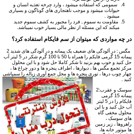
سمومی که استفاده میشود ، وارد چرخه تغذیه انسان و
حیوانات میشود و موجب ناهنجاری های گوناگون و بسیاری
میشود .
مقاومت به سموم , فرد را مجبور به کشف سموم جدید
میکند که این مسئله از نظر مالی بسیار خوب نمیباشد.
در چه مواردی که میتوان از سم فایکام استفاده کرد؟
مگس : در آلودگی های ضعیف یک پیمانه و در آلودگی های شدید 2
پیمانه 15 گرمی فایکم را همراه با 50 تا 100 گرم شکر در 5 لیتر آب
حل کنید و خوب بهم بزنید تا شکر کاملا حل شود و با این محلول
مرکز تجمع مگس ها ، دیوارها ، اطراف پنجره ها و دور چراغ ها ،
چهار چوب درها ، توری پنجره ها و محل جمع آوری زباله را سمپاشی
کنید .
سوسک و عقرب:2
پیمانه 15 گرمی
فایکام را در 5 لیتر
آب حل کنید و با این
محلول مخفی گاه
های سوسک ،
راهروها ، زیر زمین
ها موتور خانه ها،