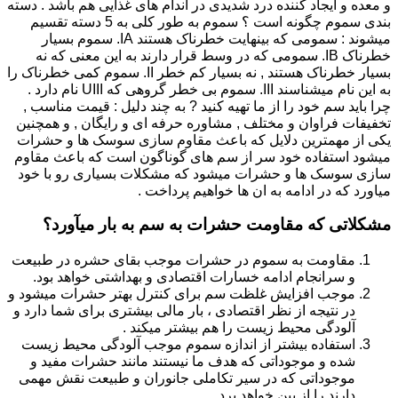
و معده و ایجاد کننده درد شدیدی در اندام های غذایی هم باشد . دسته
بندی سموم چگونه است ؟ سموم به طور کلی به 5 دسته تقسیم
میشوند : سمومی که بینهایت خطرناک هستند IA. سموم بسیار
خطرناک IB. سمومی که در وسط قرار دارند به این معنی که نه
بسیار خطرناک هستند , نه بسیار کم خطر II. سموم کمی خطرناک را
به این نام میشناسند III. سموم بی خطر گروهی که UIII نام دارد .
چرا باید سم خود را از ما تهیه کنید ? به چند دلیل : قیمت مناسب ,
تخفیفات فراوان و مختلف , مشاوره حرفه ای و رایگان , و همچنین
یکی از مهمترین دلایل که باعث مقاوم سازی سوسک ها و حشرات
میشود استفاده خود سر از سم های گوناگون است که باعث مقاوم
سازی سوسک ها و حشرات میشود که مشکلات بسیاری رو با خود
میاورد که در ادامه به ان ها خواهیم پرداخت .
مشکلاتی که مقاومت حشرات به سم به بار میآورد؟
مقاومت به سموم در حشرات موجب بقای حشره در طبیعت
و سرانجام ادامه خسارات اقتصادی و بهداشتی خواهد بود.
موجب افزایش غلظت سم برای کنترل بهتر حشرات میشود و
در نتیجه از نظر اقتصادی ، بار مالی بیشتری برای شما دارد و
آلودگی محیط زیست را هم بیشتر میکند .
استفاده بیشتر از اندازه سموم موجب آلودگی محیط زیست
شده و موجوداتی که هدف ما نیستند مانند حشرات مفید و
موجوداتی که در سیر تکاملی جانوران و طبیعت نقش مهمی
دارند را از بین خواهد برد.