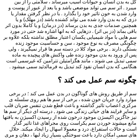
کل به بدن انسان و حیوانات آسیب میرساند ، سلامتی را از بین
میبرد . اثر سم می تواند موضعی باشد و یا بعد از عبور از پوست و
وارد شدن به خون تاثیر خود را بگذارد . با در نظر گرفتن مقدار یا
دزی که به بدن وارد شده می تواند کشنده باشد (دز مهلک) و یا
همچنین صدمات جدی به بدن برساند (دز درمان) و یا کاملا بدون اثر
باقی بماند (دز بی اثر) . دزهایی که به انها اشاره شد حتی در مورد
سم هایی با مواد شیمیایی یکسان اعتبار مطلق نداشته بلکه علاوه بر
چگونگی مصرف به نوع موجود ، سن و حساسیت موجود زنده
بستگی دارند . برخی مواد کلا در دسته سم ها قرار نمیگیرند ، ولی
پس از ورود به بدن موجود زنده طی واکنش های پیچیده به ماده
سمی تبدیل می شوند ، مانند هگزامتیلن تترامین که غیرسمی است
هنگامی که بدن انسان نفوذ کند تبدیل به فرمالدئید سمی میشود .
چگونه سم عمل می کند ؟
سم از طریق روش های گوناگون در بدن عمل می کند ؛ در برخی
موارد وارد جریان خون شده ، برخی از سم ها هم روی سلسله ی
مرکزی اعصاب تاثیر گذاشته و باعث قطع شدن تنفس ضربان قلب
و سایر فرایند های حیاتی زندگی می شود , درسته ای دیگر از سم ها
نیز جاگزین اکیسژن موجود درخون شده از رسیدن اکسیژن به بافتها
مانع میشوند خوردن سم یکراست روی مجراهای غذا تاثیر گذار
است و حالات استفراغ، درد و معمولا اسهال را ایجاد میکند. حلال
های سمی امکان دارد باعث سوختگی بسیار زیاد لبها ، دهان و مری