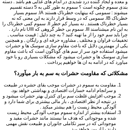
و معده و ایجاد کننده درد شدیدی در اندام های غذایی هم باشد . دسته
بندی سموم چگونه است ؟ سموم به طور کلی به 5 دسته تقسیم
میشوند : سمومی که بینهایت خطرناک هستند IA. سموم بسیار
خطرناک IB. سمومی که در وسط قرار دارند به این معنی که نه
بسیار خطرناک هستند , نه بسیار کم خطر II. سموم کمی خطرناک را
به این نام میشناسند III. سموم بی خطر گروهی که UIII نام دارد .
چرا باید سم خود را از ما تهیه کنید ? به چند دلیل : قیمت مناسب ,
تخفیفات فراوان و مختلف , مشاوره حرفه ای و رایگان , و همچنین
یکی از مهمترین دلایل که باعث مقاوم سازی سوسک ها و حشرات
میشود استفاده خود سر از سم های گوناگون است که باعث مقاوم
سازی سوسک ها و حشرات میشود که مشکلات بسیاری رو با خود
میاورد که در ادامه به ان ها خواهیم پرداخت .
مشکلاتی که مقاومت حشرات به سم به بار میآورد؟
مقاومت به سموم در حشرات موجب بقای حشره در طبیعت
و سرانجام ادامه خسارات اقتصادی و بهداشتی خواهد بود.
موجب افزایش غلظت سم برای کنترل بهتر حشرات میشود و
در نتیجه از نظر اقتصادی ، بار مالی بیشتری برای شما دارد و
آلودگی محیط زیست را هم بیشتر میکند .
استفاده بیشتر از اندازه سموم موجب آلودگی محیط زیست
شده و موجوداتی که هدف ما نیستند مانند حشرات مفید و
موجوداتی که در سیر تکاملی جانوران و طبیعت نقش مهمی
دارند را از بین خواهد برد.