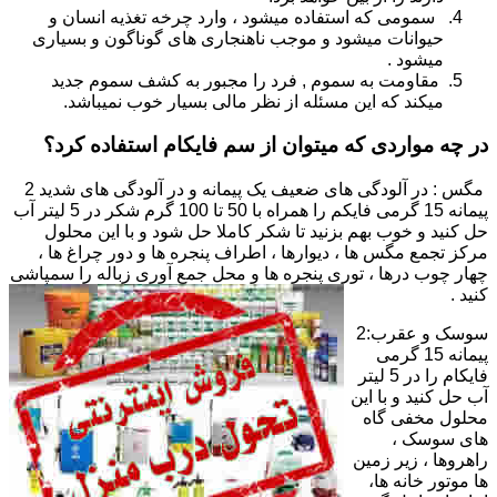
سمومی که استفاده میشود ، وارد چرخه تغذیه انسان و
حیوانات میشود و موجب ناهنجاری های گوناگون و بسیاری
میشود .
مقاومت به سموم , فرد را مجبور به کشف سموم جدید
میکند که این مسئله از نظر مالی بسیار خوب نمیباشد.
در چه مواردی که میتوان از سم فایکام استفاده کرد؟
مگس : در آلودگی های ضعیف یک پیمانه و در آلودگی های شدید 2
پیمانه 15 گرمی فایکم را همراه با 50 تا 100 گرم شکر در 5 لیتر آب
حل کنید و خوب بهم بزنید تا شکر کاملا حل شود و با این محلول
مرکز تجمع مگس ها ، دیوارها ، اطراف پنجره ها و دور چراغ ها ،
چهار چوب درها ، توری پنجره ها و محل جمع آوری زباله را سمپاشی
کنید .
سوسک و عقرب:2
پیمانه 15 گرمی
فایکام را در 5 لیتر
آب حل کنید و با این
محلول مخفی گاه
های سوسک ،
راهروها ، زیر زمین
ها موتور خانه ها،