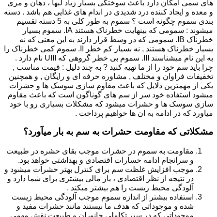
های سمی امکان دارد باعث سوختگی بسیار زیاد لبها ، دهان و مری
و معده و ایجاد کننده درد شدیدی در اندام های غذایی هم باشد . دسته
بندی سموم چگونه است ؟ سموم به طور کلی به 5 دسته تقسیم
میشوند : سمومی که بینهایت خطرناک هستند IA. سموم بسیار
خطرناک IB. سمومی که در وسط قرار دارند به این معنی که نه
بسیار خطرناک هستند , نه بسیار کم خطر II. سموم کمی خطرناک را
به این نام میشناسند III. سموم بی خطر گروهی که UIII نام دارد .
چرا باید سم خود را از ما تهیه کنید ? به چند دلیل : قیمت مناسب ,
تخفیفات فراوان و مختلف , مشاوره حرفه ای و رایگان , و همچنین
یکی از مهمترین دلایل که باعث مقاوم سازی سوسک ها و حشرات
میشود استفاده خود سر از سم های گوناگون است که باعث مقاوم
سازی سوسک ها و حشرات میشود که مشکلات بسیاری رو با خود
میاورد که در ادامه به ان ها خواهیم پرداخت .
مشکلاتی که مقاومت حشرات به سم به بار میآورد؟
مقاومت به سموم در حشرات موجب بقای حشره در طبیعت
و سرانجام ادامه خسارات اقتصادی و بهداشتی خواهد بود.
موجب افزایش غلظت سم برای کنترل بهتر حشرات میشود و
در نتیجه از نظر اقتصادی ، بار مالی بیشتری برای شما دارد و
آلودگی محیط زیست را هم بیشتر میکند .
استفاده بیشتر از اندازه سموم موجب آلودگی محیط زیست
شده و موجوداتی که هدف ما نیستند مانند حشرات مفید و
موجوداتی که در سیر تکاملی جانوران و طبیعت نقش مهمی