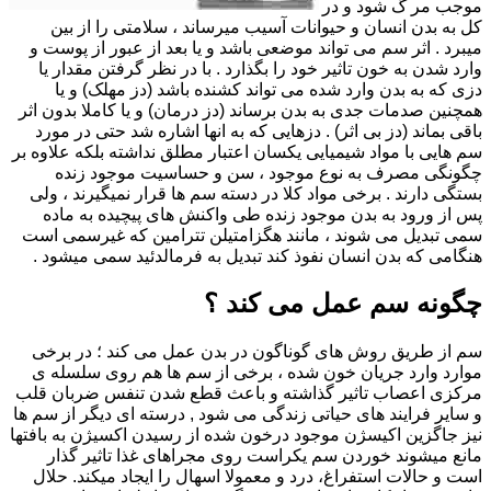
موجب مر گ شود و در
کل به بدن انسان و حیوانات آسیب میرساند ، سلامتی را از بین
میبرد . اثر سم می تواند موضعی باشد و یا بعد از عبور از پوست و
وارد شدن به خون تاثیر خود را بگذارد . با در نظر گرفتن مقدار یا
دزی که به بدن وارد شده می تواند کشنده باشد (دز مهلک) و یا
همچنین صدمات جدی به بدن برساند (دز درمان) و یا کاملا بدون اثر
باقی بماند (دز بی اثر) . دزهایی که به انها اشاره شد حتی در مورد
سم هایی با مواد شیمیایی یکسان اعتبار مطلق نداشته بلکه علاوه بر
چگونگی مصرف به نوع موجود ، سن و حساسیت موجود زنده
بستگی دارند . برخی مواد کلا در دسته سم ها قرار نمیگیرند ، ولی
پس از ورود به بدن موجود زنده طی واکنش های پیچیده به ماده
سمی تبدیل می شوند ، مانند هگزامتیلن تترامین که غیرسمی است
هنگامی که بدن انسان نفوذ کند تبدیل به فرمالدئید سمی میشود .
چگونه سم عمل می کند ؟
سم از طریق روش های گوناگون در بدن عمل می کند ؛ در برخی
موارد وارد جریان خون شده ، برخی از سم ها هم روی سلسله ی
مرکزی اعصاب تاثیر گذاشته و باعث قطع شدن تنفس ضربان قلب
و سایر فرایند های حیاتی زندگی می شود , درسته ای دیگر از سم ها
نیز جاگزین اکیسژن موجود درخون شده از رسیدن اکسیژن به بافتها
مانع میشوند خوردن سم یکراست روی مجراهای غذا تاثیر گذار
است و حالات استفراغ، درد و معمولا اسهال را ایجاد میکند. حلال