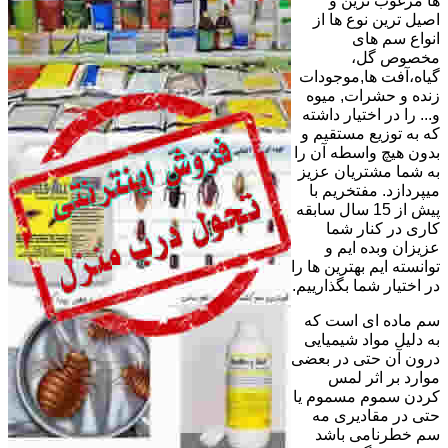
ها مرغوب ترین و
اصیل ترین نوع ها از
انواع سم های
مخصوص گل،
گیاه،آفت ها,موجودات
زنده و حشرات, میوه
و... را در اختیار داشته
که به توزیع مستقیم و
بدون هیچ واسطه آن را
به شما مشتریان عزیز
میپردازد. مفتخریم با
پیش از 15 سال سابقه
کاری در کنار شما
عزیزان وبده ایم و
توانسته ایم بهترین ها را
در اختیار شما بگذارییم.
سم ماده ای است که
به دلیل مواد شیمیایی
درون آن حتی در بعضی
موارد بر اثر لمس
کردن سموم مسموم یا
حتی در مقادیری مه
سم خطرنامی باشد