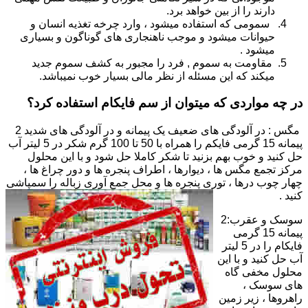
دارند را از بین خواهد برد.
سمومی که استفاده میشود ، وارد چرخه تغذیه انسان و
حیوانات میشود و موجب ناهنجاری های گوناگون و بسیاری
میشود .
مقاومت به سموم , فرد را مجبور به کشف سموم جدید
میکند که این مسئله از نظر مالی بسیار خوب نمیباشد.
در چه مواردی که میتوان از سم فایکام استفاده کرد؟
مگس : در آلودگی های ضعیف یک پیمانه و در آلودگی های شدید 2
پیمانه 15 گرمی فایکم را همراه با 50 تا 100 گرم شکر در 5 لیتر آب
حل کنید و خوب بهم بزنید تا شکر کاملا حل شود و با این محلول
مرکز تجمع مگس ها ، دیوارها ، اطراف پنجره ها و دور چراغ ها ،
چهار چوب درها ، توری پنجره ها و محل جمع آوری زباله را سمپاشی
کنید .
سوسک و عقرب:2
پیمانه 15 گرمی
فایکام را در 5 لیتر
آب حل کنید و با این
محلول مخفی گاه
های سوسک ،
راهروها ، زیر زمین