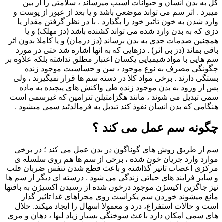
کل به بدن انسان و حیوانات آسیب میرساند ، سلامتی را از بین
میبرد . اثر سم می تواند موضعی باشد و یا بعد از عبور از پوست و
وارد شدن به خون تاثیر خود را بگذارد . با در نظر گرفتن مقدار یا
دزی که به بدن وارد شده می تواند کشنده باشد (دز مهلک) و یا
همچنین صدمات جدی به بدن برساند (دز درمان) و یا کاملا بدون اثر
باقی بماند (دز بی اثر) . دزهایی که به انها اشاره شد حتی در مورد
سم هایی با مواد شیمیایی یکسان اعتبار مطلق نداشته بلکه علاوه بر
چگونگی مصرف به نوع موجود ، سن و حساسیت موجود زنده
بستگی دارند . برخی مواد کلا در دسته سم ها قرار نمیگیرند ، ولی
پس از ورود به بدن موجود زنده طی واکنش های پیچیده به ماده
سمی تبدیل می شوند ، مانند هگزامتیلن تترامین که غیرسمی است
هنگامی که بدن انسان نفوذ کند تبدیل به فرمالدئید سمی میشود .
چگونه سم عمل می کند ؟
سم از طریق روش های گوناگون در بدن عمل می کند ؛ در برخی
موارد وارد جریان خون شده ، برخی از سم ها هم روی سلسله ی
مرکزی اعصاب تاثیر گذاشته و باعث قطع شدن تنفس ضربان قلب
و سایر فرایند های حیاتی زندگی می شود , درسته ای دیگر از سم ها
نیز جاگزین اکیسژن موجود درخون شده از رسیدن اکسیژن به بافتها
مانع میشوند خوردن سم یکراست روی مجراهای غذا تاثیر گذار
است و حالات استفراغ، درد و معمولا اسهال را ایجاد میکند. حلال
های سمی امکان دارد باعث سوختگی بسیار زیاد لبها ، دهان و مری