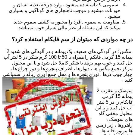
سمومی که استفاده میشود ، وارد چرخه تغذیه انسان و
حیوانات میشود و موجب ناهنجاری های گوناگون و بسیاری
میشود .
مقاومت به سموم , فرد را مجبور به کشف سموم جدید
میکند که این مسئله از نظر مالی بسیار خوب نمیباشد.
در چه مواردی که میتوان از سم فایکام استفاده کرد؟
مگس : در آلودگی های ضعیف یک پیمانه و در آلودگی های شدید 2
پیمانه 15 گرمی فایکم را همراه با 50 تا 100 گرم شکر در 5 لیتر آب
حل کنید و خوب بهم بزنید تا شکر کاملا حل شود و با این محلول
مرکز تجمع مگس ها ، دیوارها ، اطراف پنجره ها و دور چراغ ها ،
چهار چوب درها ، توری پنجره ها و محل جمع آوری زباله را سمپاشی
کنید .
سوسک و عقرب:2
پیمانه 15 گرمی
فایکام را در 5 لیتر
آب حل کنید و با این
محلول مخفی گاه
های سوسک ،
راهروها ، زیر زمین
ها موتور خانه ها،