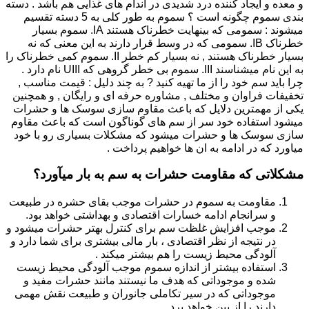
و معده و ایجاد کننده درد شدیدی در اندام های غذایی هم باشد . دسته
بندی سموم چگونه است ؟ سموم به طور کلی به 5 دسته تقسیم
میشوند : سمومی که بینهایت خطرناک هستند IA. سموم بسیار
خطرناک IB. سمومی که در وسط قرار دارند به این معنی که نه
بسیار خطرناک هستند , نه بسیار کم خطر II. سموم کمی خطرناک را
به این نام میشناسند III. سموم بی خطر گروهی که UIII نام دارد .
چرا باید سم خود را از ما تهیه کنید ? به چند دلیل : قیمت مناسب ,
تخفیفات فراوان و مختلف , مشاوره حرفه ای و رایگان , و همچنین
یکی از مهمترین دلایل که باعث مقاوم سازی سوسک ها و حشرات
میشود استفاده خود سر از سم های گوناگون است که باعث مقاوم
سازی سوسک ها و حشرات میشود که مشکلات بسیاری رو با خود
میاورد که در ادامه به ان ها خواهیم پرداخت .
مشکلاتی که مقاومت حشرات به سم به بار میآورد؟
مقاومت به سموم در حشرات موجب بقای حشره در طبیعت
و سرانجام ادامه خسارات اقتصادی و بهداشتی خواهد بود.
موجب افزایش غلظت سم برای کنترل بهتر حشرات میشود و
در نتیجه از نظر اقتصادی ، بار مالی بیشتری برای شما دارد و
آلودگی محیط زیست را هم بیشتر میکند .
استفاده بیشتر از اندازه سموم موجب آلودگی محیط زیست
شده و موجوداتی که هدف ما نیستند مانند حشرات مفید و
موجوداتی که در سیر تکاملی جانوران و طبیعت نقش مهمی
دارند را از بین خواهد برد.