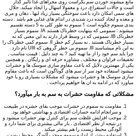
مانع میشوند خوردن سم یکراست روی مجراهای غذا تاثیر گذار
است و حالات استفراغ، درد و معمولا اسهال را ایجاد میکند. حلال
های سمی امکان دارد باعث سوختگی بسیار زیاد لبها ، دهان و مری
و معده و ایجاد کننده درد شدیدی در اندام های غذایی هم باشد . دسته
بندی سموم چگونه است ؟ سموم به طور کلی به 5 دسته تقسیم
میشوند : سمومی که بینهایت خطرناک هستند IA. سموم بسیار
خطرناک IB. سمومی که در وسط قرار دارند به این معنی که نه
بسیار خطرناک هستند , نه بسیار کم خطر II. سموم کمی خطرناک را
به این نام میشناسند III. سموم بی خطر گروهی که UIII نام دارد .
چرا باید سم خود را از ما تهیه کنید ? به چند دلیل : قیمت مناسب ,
تخفیفات فراوان و مختلف , مشاوره حرفه ای و رایگان , و همچنین
یکی از مهمترین دلایل که باعث مقاوم سازی سوسک ها و حشرات
میشود استفاده خود سر از سم های گوناگون است که باعث مقاوم
سازی سوسک ها و حشرات میشود که مشکلات بسیاری رو با خود
میاورد که در ادامه به ان ها خواهیم پرداخت .
مشکلاتی که مقاومت حشرات به سم به بار میآورد؟
مقاومت به سموم در حشرات موجب بقای حشره در طبیعت
و سرانجام ادامه خسارات اقتصادی و بهداشتی خواهد بود.
موجب افزایش غلظت سم برای کنترل بهتر حشرات میشود و
در نتیجه از نظر اقتصادی ، بار مالی بیشتری برای شما دارد و
آلودگی محیط زیست را هم بیشتر میکند .
استفاده بیشتر از اندازه سموم موجب آلودگی محیط زیست