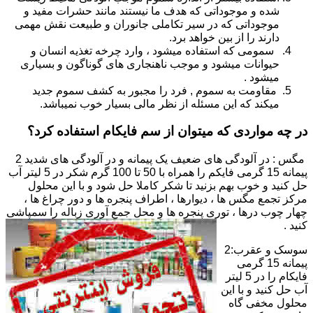
شده و موجوداتی که هدف ما نیستند مانند حشرات مفید و
موجوداتی که در سیر تکاملی جانوران و طبیعت نقش مهمی
دارند را از بین خواهد برد.
سمومی که استفاده میشود ، وارد چرخه تغذیه انسان و
حیوانات میشود و موجب ناهنجاری های گوناگون و بسیاری
میشود .
مقاومت به سموم , فرد را مجبور به کشف سموم جدید
میکند که این مسئله از نظر مالی بسیار خوب نمیباشد.
در چه مواردی که میتوان از سم فایکام استفاده کرد؟
مگس : در آلودگی های ضعیف یک پیمانه و در آلودگی های شدید 2
پیمانه 15 گرمی فایکم را همراه با 50 تا 100 گرم شکر در 5 لیتر آب
حل کنید و خوب بهم بزنید تا شکر کاملا حل شود و با این محلول
مرکز تجمع مگس ها ، دیوارها ، اطراف پنجره ها و دور چراغ ها ،
چهار چوب درها ، توری پنجره ها و محل جمع آوری زباله را سمپاشی
کنید .
سوسک و عقرب:2
پیمانه 15 گرمی
فایکام را در 5 لیتر
آب حل کنید و با این
محلول مخفی گاه