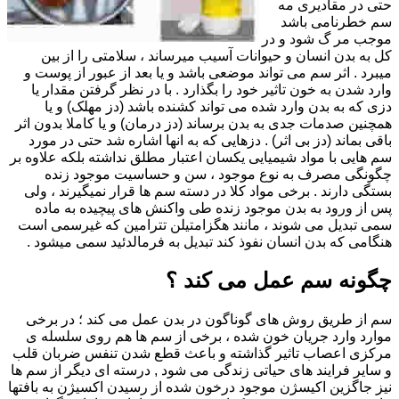
حتی در مقادیری مه
سم خطرنامی باشد
موجب مر گ شود و در
کل به بدن انسان و حیوانات آسیب میرساند ، سلامتی را از بین
میبرد . اثر سم می تواند موضعی باشد و یا بعد از عبور از پوست و
وارد شدن به خون تاثیر خود را بگذارد . با در نظر گرفتن مقدار یا
دزی که به بدن وارد شده می تواند کشنده باشد (دز مهلک) و یا
همچنین صدمات جدی به بدن برساند (دز درمان) و یا کاملا بدون اثر
باقی بماند (دز بی اثر) . دزهایی که به انها اشاره شد حتی در مورد
سم هایی با مواد شیمیایی یکسان اعتبار مطلق نداشته بلکه علاوه بر
چگونگی مصرف به نوع موجود ، سن و حساسیت موجود زنده
بستگی دارند . برخی مواد کلا در دسته سم ها قرار نمیگیرند ، ولی
پس از ورود به بدن موجود زنده طی واکنش های پیچیده به ماده
سمی تبدیل می شوند ، مانند هگزامتیلن تترامین که غیرسمی است
هنگامی که بدن انسان نفوذ کند تبدیل به فرمالدئید سمی میشود .
چگونه سم عمل می کند ؟
سم از طریق روش های گوناگون در بدن عمل می کند ؛ در برخی
موارد وارد جریان خون شده ، برخی از سم ها هم روی سلسله ی
مرکزی اعصاب تاثیر گذاشته و باعث قطع شدن تنفس ضربان قلب
و سایر فرایند های حیاتی زندگی می شود , درسته ای دیگر از سم ها
نیز جاگزین اکیسژن موجود درخون شده از رسیدن اکسیژن به بافتها