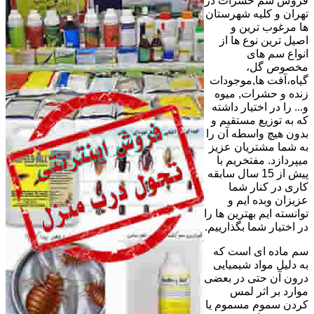
فروش سم حشرات در
تهران و کلیه شهرستان
ها مرغوب ترین و
اصیل ترین نوع ها از
انواع سم های
مخصوص گل،
گیاه،آفت ها,موجودات
زنده و حشرات, میوه
و... را در اختیار داشته
که به توزیع مستقیم و
بدون هیچ واسطه آن را
به شما مشتریان عزیز
میپردازد. مفتخریم با
پیش از 15 سال سابقه
کاری در کنار شما
عزیزان وبده ایم و
توانسته ایم بهترین ها را
در اختیار شما بگذارییم.
سم ماده ای است که
به دلیل مواد شیمیایی
درون آن حتی در بعضی
موارد بر اثر لمس
کردن سموم مسموم یا