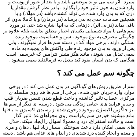
میبرد . اثر سم می تواند موضعی باشد و یا بعد از عبور از پوست و
وارد شدن به خون تاثیر خود را بگذارد . با در نظر گرفتن مقدار یا
دزی که به بدن وارد شده می تواند کشنده باشد (دز مهلک) و یا
همچنین صدمات جدی به بدن برساند (دز درمان) و یا کاملا بدون اثر
باقی بماند (دز بی اثر) . دزهایی که به انها اشاره شد حتی در مورد
سم هایی با مواد شیمیایی یکسان اعتبار مطلق نداشته بلکه علاوه بر
چگونگی مصرف به نوع موجود ، سن و حساسیت موجود زنده
بستگی دارند . برخی مواد کلا در دسته سم ها قرار نمیگیرند ، ولی
پس از ورود به بدن موجود زنده طی واکنش های پیچیده به ماده
سمی تبدیل می شوند ، مانند هگزامتیلن تترامین که غیرسمی است
هنگامی که بدن انسان نفوذ کند تبدیل به فرمالدئید سمی میشود .
چگونه سم عمل می کند ؟
سم از طریق روش های گوناگون در بدن عمل می کند ؛ در برخی
موارد وارد جریان خون شده ، برخی از سم ها هم روی سلسله ی
مرکزی اعصاب تاثیر گذاشته و باعث قطع شدن تنفس ضربان قلب
و سایر فرایند های حیاتی زندگی می شود , درسته ای دیگر از سم ها
نیز جاگزین اکیسژن موجود درخون شده از رسیدن اکسیژن به بافتها
مانع میشوند خوردن سم یکراست روی مجراهای غذا تاثیر گذار
است و حالات استفراغ، درد و معمولا اسهال را ایجاد میکند. حلال
های سمی امکان دارد باعث سوختگی بسیار زیاد لبها ، دهان و مری
و معده و ایجاد کننده درد شدیدی در اندام های غذایی هم باشد . دسته