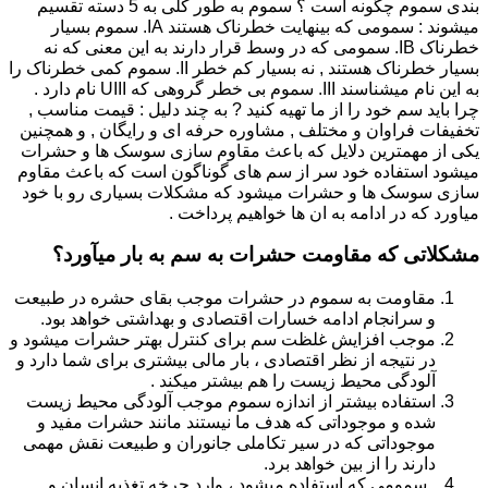
بندی سموم چگونه است ؟ سموم به طور کلی به 5 دسته تقسیم
میشوند : سمومی که بینهایت خطرناک هستند IA. سموم بسیار
خطرناک IB. سمومی که در وسط قرار دارند به این معنی که نه
بسیار خطرناک هستند , نه بسیار کم خطر II. سموم کمی خطرناک را
به این نام میشناسند III. سموم بی خطر گروهی که UIII نام دارد .
چرا باید سم خود را از ما تهیه کنید ? به چند دلیل : قیمت مناسب ,
تخفیفات فراوان و مختلف , مشاوره حرفه ای و رایگان , و همچنین
یکی از مهمترین دلایل که باعث مقاوم سازی سوسک ها و حشرات
میشود استفاده خود سر از سم های گوناگون است که باعث مقاوم
سازی سوسک ها و حشرات میشود که مشکلات بسیاری رو با خود
میاورد که در ادامه به ان ها خواهیم پرداخت .
مشکلاتی که مقاومت حشرات به سم به بار میآورد؟
مقاومت به سموم در حشرات موجب بقای حشره در طبیعت
و سرانجام ادامه خسارات اقتصادی و بهداشتی خواهد بود.
موجب افزایش غلظت سم برای کنترل بهتر حشرات میشود و
در نتیجه از نظر اقتصادی ، بار مالی بیشتری برای شما دارد و
آلودگی محیط زیست را هم بیشتر میکند .
استفاده بیشتر از اندازه سموم موجب آلودگی محیط زیست
شده و موجوداتی که هدف ما نیستند مانند حشرات مفید و
موجوداتی که در سیر تکاملی جانوران و طبیعت نقش مهمی
دارند را از بین خواهد برد.
سمومی که استفاده میشود ، وارد چرخه تغذیه انسان و