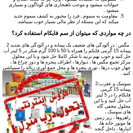
حیوانات میشود و موجب ناهنجاری های گوناگون و بسیاری
میشود .
مقاومت به سموم , فرد را مجبور به کشف سموم جدید
میکند که این مسئله از نظر مالی بسیار خوب نمیباشد.
در چه مواردی که میتوان از سم فایکام استفاده کرد؟
مگس : در آلودگی های ضعیف یک پیمانه و در آلودگی های شدید 2
پیمانه 15 گرمی فایکم را همراه با 50 تا 100 گرم شکر در 5 لیتر آب
حل کنید و خوب بهم بزنید تا شکر کاملا حل شود و با این محلول
مرکز تجمع مگس ها ، دیوارها ، اطراف پنجره ها و دور چراغ ها ،
چهار چوب درها ، توری پنجره ها و محل جمع آوری زباله را سمپاشی
کنید .
سوسک و عقرب:2
پیمانه 15 گرمی
فایکام را در 5 لیتر
آب حل کنید و با این
محلول مخفی گاه
های سوسک ،
راهروها ، زیر زمین
ها موتور خانه ها،
انبارها ، داخل گنجه