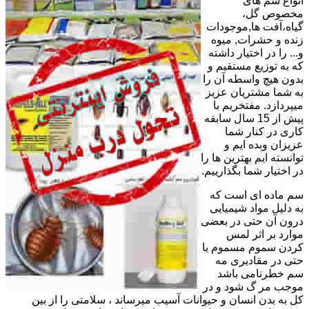
انواع سم های
مخصوص گل،
گیاه،آفت ها,موجودات
زنده و حشرات, میوه
و... را در اختیار داشته
که به توزیع مستقیم و
بدون هیچ واسطه آن را
به شما مشتریان عزیز
میپردازد. مفتخریم با
پیش از 15 سال سابقه
کاری در کنار شما
عزیزان وبده ایم و
توانسته ایم بهترین ها را
در اختیار شما بگذارییم.
سم ماده ای است که
به دلیل مواد شیمیایی
درون آن حتی در بعضی
موارد بر اثر لمس
کردن سموم مسموم یا
حتی در مقادیری مه
سم خطرنامی باشد
موجب مر گ شود و در
کل به بدن انسان و حیوانات آسیب میرساند ، سلامتی را از بین