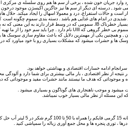
د وارد جریان خون شده ، برخی از سم ها هم روی سلسله ی مرکزی اع
ی شود , درسته ای دیگر از سم ها نیز جاگزین اکیسژن موجود درخون
ر است و حالات استفراغ، درد و معمولا اسهال را ایجاد میکند. حلال ه
دسته تقسیم میشوند : سمومی که بینهایت خطرناک هستند IA. سموم بسیار خطرناک IB. سمومی که در وسط قرار دا
نه بسیار کم خطر II. سموم کمی خطرناک را به این نام میشناسند III. سموم بی خطر گروهی که UIII نام دارد . چر
ن , و همچنین یکی از مهمترین دلایل که باعث مقاوم سازی سوسک ها
 ها و حشرات میشود که مشکلات بسیاری رو با خود میاورد که در ادا
نجام ادامه خسارات اقتصادی و بهداشتی خواهد بود.
جه از نظر اقتصادی ، بار مالی بیشتری برای شما دارد و آلودگی مح
 موجوداتی که هدف ما نیستند مانند حشرات مفید و موجوداتی که در 
ت میشود و موجب ناهنجاری های گوناگون و بسیاری میشود .
 این مسئله از نظر مالی بسیار خوب نمیباشد.
مگس : در آلودگی های ضعیف یک پیمانه
درها ، توری پنجره ها و محل جمع آوری زباله را سمپاشی کنید .