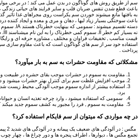
سم از طریق روش های گوناگون در بدن عمل می کند ؛ در برخی موار
باعث قطع شدن تنفس ضربان قلب و سایر فرایند های حیاتی زندگی م
به بافتها مانع میشوند خوردن سم یکراست روی مجراهای غذا تاثیر گذا
قیمت مناسب , تخفیفات فراوان و مختلف , مشاوره حرفه ای و رایگا
استفاده خود سر از سم های گوناگون است که باعث مقاوم سازی سوسک
پرداخت .
مشکلاتی که مقاومت حشرات به سم به بار میآورد؟
مقاومت به سموم در حشرات موجب بقای حشره در طبیعت و سرا
موجب افزایش غلظت سم برای کنترل بهتر حشرات میشود و در نتی
استفاده بیشتر از اندازه سموم موجب آلودگی محیط زیست شده و
برد.
سمومی که استفاده میشود ، وارد چرخه تغذیه انسان و حیوانا
مقاومت به سموم , فرد را مجبور به کشف سموم جدید میکند که
در چه مواردی که میتوان از سم فایکام استفاده کرد؟
تجمع مگس ها ، دیوارها ، اطراف پنجره ها و دور چراغ ها ، چهار چوب 