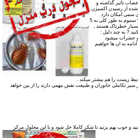
صاب تاثیر گذاشته و
 شده از رسیدن اکسیژن
ای سمی امکان دارد
باعث سوختگی بسیار زیاد لبها ، دهان و مری و معده و ایجاد کننده درد شدیدی در اندام های غذایی هم باشد . دسته بندی سموم چگونه است ؟ سموم به طور کلی به 5
رند به این معنی که نه بسیار خطرناک هستند ,
ا باید سم خود را از ما تهیه کنید ? به چند دلیل :
 و حشرات میشود
مه به ان ها خواهیم
یط زیست را هم بیشتر میکند .
سیر تکاملی جانوران و طبیعت نقش مهمی دارند را از بین خواهد
 و در آلودگی های شدید 2 پیمانه 15 گرمی فایکم را همراه با 50 تا 100 گرم شکر در 5 لیتر آب حل کنید و خوب بهم بزنید تا شکر کاملا حل شود و با این محلول مرکز