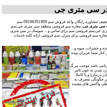
ر سی متری جی
با در صد تخفیف مشاوره رایگان واحد فروش سم 09196351909 سم
 سی متری جی
, مغازه سم فروشی منطقه سی متری جی,سم
تری جی,سم فروشی سم برای ساس و ... سوسک در سی متری
غازه سم فروشی برای منزل, سم فروشی ارائه کلیه خدمات
ه و حشرات, میوه و...
تریان عزیز میپردازد. مفتخریم با پیش از 15 سال سابقه کاری در کنار شما عزیزان وبده
رنامی باشد موجب مر گ
رد شدن به خون تاثیر
ز درمان) و یا کاملا
وه بر چگونگی مصرف به
 طی واکنش های پیچیده