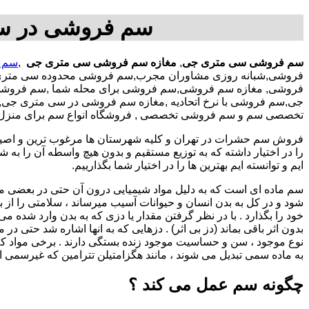
سم فروشی در س
سم فروشی سی متری جی
,
مغازه سم فروشی سی متری جی
,
سم 
فروشی,شبانه روزی مشاوران مجرب,سم فروشی محدوده سی متر
فروشی, مغازه سم فروشی,سم فروشی برای محله شما ,سم فروشی
جی,سم فروشی با نرخ اتحادیه ,مغازه سم فروشی در سی متری جی,ف
تخصصی سم و سم فروشی تخصصی , فروشگاه انواع سم برای منزل
فروش سم حشرات در تهران و کلیه شهرستان ها مرغوب ترین و اصیل ت
ایم و توانسته ایم بهترین ها را در اختیار شما بگذارییم.
سم ماده ای است که به دلیل مواد شیمیایی درون آن حتی در بعضی 
شود و در کل به بدن انسان و حیوانات آسیب میرساند ، سلامتی را از بی
خود را بگذارد . با در نظر گرفتن مقدار یا دزی که به بدن وارد شده می
بدون اثر باقی بماند (دز بی اثر) . دزهایی که به انها اشاره شد حتی 
نوع موجود ، سن و حساسیت موجود زنده بستگی دارند . برخی مواد کلا
به ماده سمی تبدیل می شوند ، مانند هگزامتیلن تترامین که غیرسمی ا
چگونه سم عمل می کند ؟