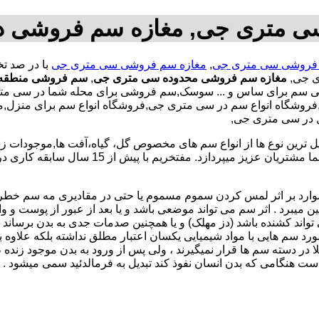
ی متری جی, مغازه سم فروشی د
فروشی سی متری جی
,
مغازه سم فروشی سی متری جی
ی جی,
مغازه سم فروشی محدوده سی متری جی
,
سم فروشی منطقه
 سم برای ساس و ... سوسک,سم فروشی برای محله شما در سی م
روشگاه انواع سم در سی متری جی,فروشگاه انواع سم برای منزل,م
 در سی متری جی,
رین نوع ها از انواع سم های مخصوص گل، گیاه،آفت ها,موجودات زند
را در اختیار داشته که به توزیع مستقیم و بدون هیچ واسطه آن را به شما مش
موارد بر اثر لمس کردن سموم مسموم یا حتی در مقادیری مه سم خط
ن میبرد . اثر سم می تواند موضعی باشد و یا بعد از عبور از پوست و وا
 تواند کشنده باشد (دز مهلک) و یا همچنین صدمات جدی به بدن برساند (د
در مورد سم هایی با مواد شیمیایی یکسان اعتبار مطلق نداشته بلکه علا
 در دسته سم ها قرار نمیگیرند ، ولی پس از ورود به بدن موجود زنده
ست هنگامی که بدن انسان نفوذ کند تبدیل به فرمالدئید سمی میشود .